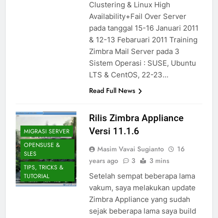
Clustering & Linux High
Availability+Fail Over Server
pada tanggal 15-16 Januari 2011
& 12-13 Febaruari 2011 Training
Zimbra Mail Server pada 3
Sistem Operasi : SUSE, Ubuntu
LTS & CentOS, 22-23…
Read Full News
Rilis Zimbra Appliance
Versi 11.1.6
MIGRASI SERVER
OPENSUSE &
Masim Vavai Sugianto
16
SLES
years ago
3
3 mins
TIPS, TRICKS &
Setelah sempat beberapa lama
TUTORIAL
vakum, saya melakukan update
Zimbra Appliance yang sudah
sejak beberapa lama saya build