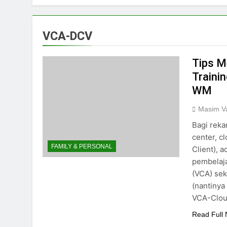
VCA-DCV
Tips M
Traini
WM
Masim Va
Bagi reka
center, c
FAMILY & PERSONAL
Client), 
pembelaja
(VCA) sek
(nantinya
VCA-Clo
Read Full