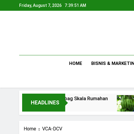
Skip
Friday, August 7, 2026
7:39:52 AM
to
content
HOME
BISNIS & MARKETI
 Premium di Polibag Skala Rumahan
Tips Me
HEADLINES
2 Days Ag
Home
VCA-DCV