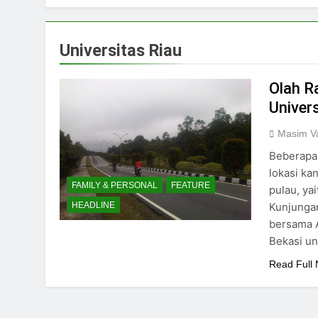
Universitas Riau
Olah R
Univer
Masim Va
Beberapa 
lokasi kan
FAMILY & PERSONAL
FEATURE
pulau, ya
Kunjunga
HEADLINE
bersama 
Bekasi u
Read Full