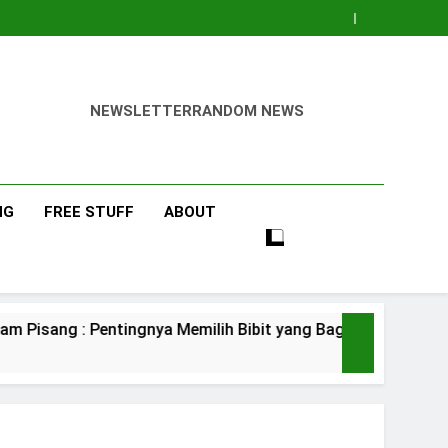
NEWSLETTER
RANDOM NEWS
NG
FREE STUFF
ABOUT
entingnya Memilih Bibit yang Bagus
Pisang
4 Days Ag