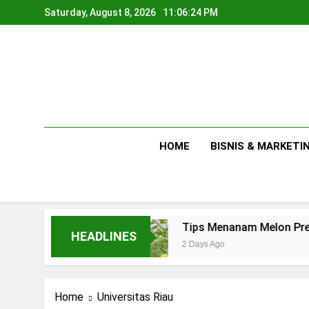
Skip
Saturday, August 8, 2026
11:06:25 PM
to
content
HOME
BISNIS & MARKETI
 Usaha
Tips Menanam Melon Premium di Poli
HEADLINES
2 Days Ago
Home
Universitas Riau