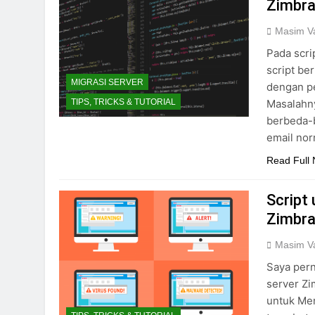
Zimbra
Masim Va
Pada scri
script be
MIGRASI SERVER
dengan pe
Masalahn
TIPS, TRICKS & TUTORIAL
berbeda-b
email nor
Read Full
Script
Zimbra
Masim Va
Saya pern
server Zim
untuk Men