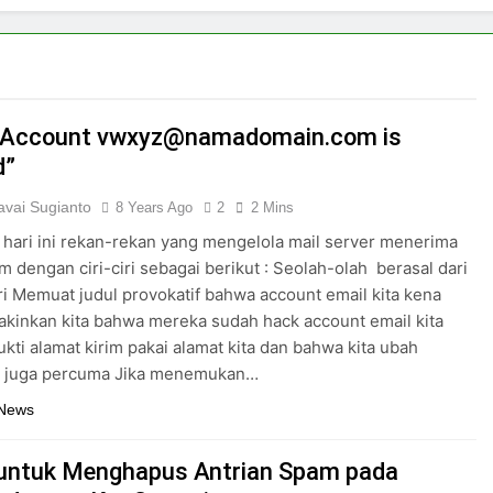
“Account vwxyz@namadomain.com is
d”
vai Sugianto
8 Years Ago
2
2 Mins
hari ini rekan-rekan yang mengelola mail server menerima
m dengan ciri-ciri sebagai berikut : Seolah-olah berasal dari
iri Memuat judul provokatif bahwa account email kita kena
kinkan kita bahwa mereka sudah hack account email kita
kti alamat kirim pakai alamat kita dan bahwa kita ubah
 juga percuma Jika menemukan…
 News
 untuk Menghapus Antrian Spam pada