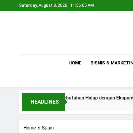
Skip
Saturday, August 8, 2026
11:56:06 AM
to
content
HOME
BISNIS & MARKETI
Antara Kebutuhan Hidup dengan Ekspansi Usaha
HEADLINES
1 Day Ago
Home
Spam