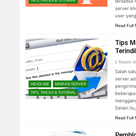
tersebut 
TIPS, TRICKS & TUTORIAL
server kl
user yang
Read Full
Tips M
Terind
Masim Va
Salah sat
server ad
HEADLINE
MIGRASI SERVER
pengirima
beberapa 
TIPS, TRICKS & TUTORIAL
menggangg
Selain itu
Read Full
Pemblo