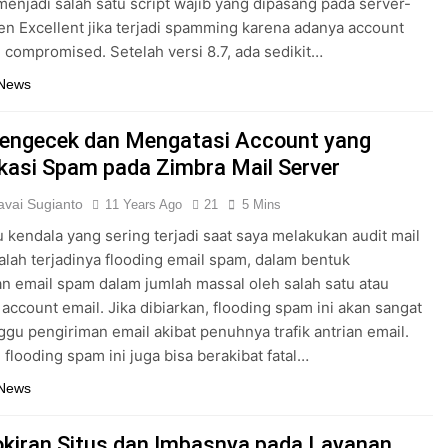
menjadi salah satu script wajib yang dipasang pada server-
ien Excellent jika terjadi spamming karena adanya account
 compromised. Setelah versi 8.7, ada sedikit…
 News
engecek dan Mengatasi Account yang
ikasi Spam pada Zimbra Mail Server
vai Sugianto
11 Years Ago
21
5 Mins
u kendala yang sering terjadi saat saya melakukan audit mail
alah terjadinya flooding email spam, dalam bentuk
n email spam dalam jumlah massal oleh salah satu atau
account email. Jika dibiarkan, flooding spam ini akan sangat
u pengiriman email akibat penuhnya trafik antrian email.
, flooding spam ini juga bisa berakibat fatal…
 News
kiran Situs dan Imbasnya pada Layanan