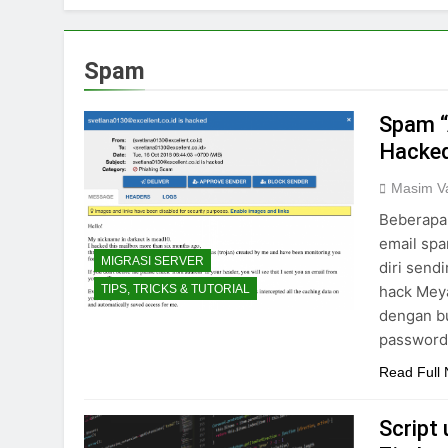
Spam
Spam 
Hacke
Masim Va
Beberapa 
email spa
MIGRASI SERVER
diri send
hack Meya
TIPS, TRICKS & TUTORIAL
dengan bu
password
Read Full
Script