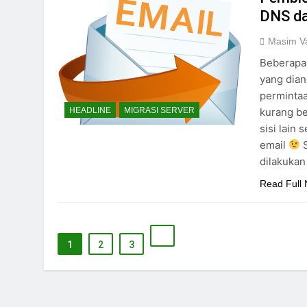
DNS da
Masim Va
Beberapa 
yang dian
perminta
kurang b
HEADLINE
MIGRASI SERVER
sisi lain
email
S
dilakukan
Read Full
1
2
3