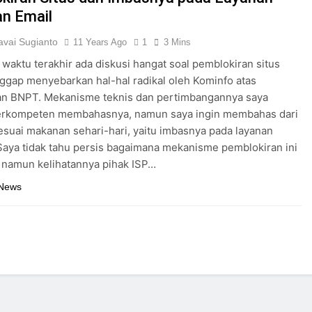
n Email
vai Sugianto
11 Years Ago
1
3 Mins
waktu terakhir ada diskusi hangat soal pemblokiran situs
ggap menyebarkan hal-hal radikal oleh Kominfo atas
an BNPT. Mekanisme teknis dan pertimbangannya saya
erkompeten membahasnya, namun saya ingin membahas dari
 sesuai makanan sehari-hari, yaitu imbasnya pada layanan
aya tidak tahu persis bagaimana mekanisme pemblokiran ini
 namun kelihatannya pihak ISP…
 News