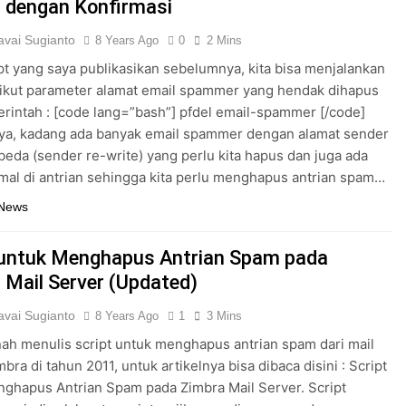
 dengan Konfirmasi
vai Sugianto
8 Years Ago
0
2 Mins
pt yang saya publikasikan sebelumnya, kita bisa menjalankan
rikut parameter alamat email spammer yang hendak dihapus
rintah : [code lang=”bash”] pfdel email-spammer [/code]
ya, kadang ada banyak email spammer dengan alamat sender
eda (sender re-write) yang perlu kita hapus dan juga ada
mal di antrian sehingga kita perlu menghapus antrian spam…
 News
 untuk Menghapus Antrian Spam pada
 Mail Server (Updated)
vai Sugianto
8 Years Ago
1
3 Mins
ah menulis script untuk menghapus antrian spam dari mail
bra di tahun 2011, untuk artikelnya bisa dibaca disini : Script
ghapus Antrian Spam pada Zimbra Mail Server. Script