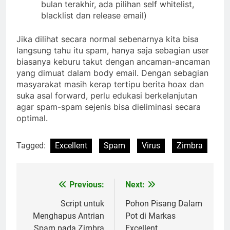
bulan terakhir, ada pilihan self whitelist,
blacklist dan release email)
Jika dilihat secara normal sebenarnya kita bisa
langsung tahu itu spam, hanya saja sebagian user
biasanya keburu takut dengan ancaman-ancaman
yang dimuat dalam body email. Dengan sebagian
masyarakat masih kerap tertipu berita hoax dan
suka asal forward, perlu edukasi berkelanjutan
agar spam-spam sejenis bisa dieliminasi secara
optimal.
Tagged:
Excellent
Spam
Virus
Zimbra
Previous:
Next:
Post
navigation
Script untuk
Pohon Pisang Dalam
Menghapus Antrian
Pot di Markas
Spam pada Zimbra
Excellent