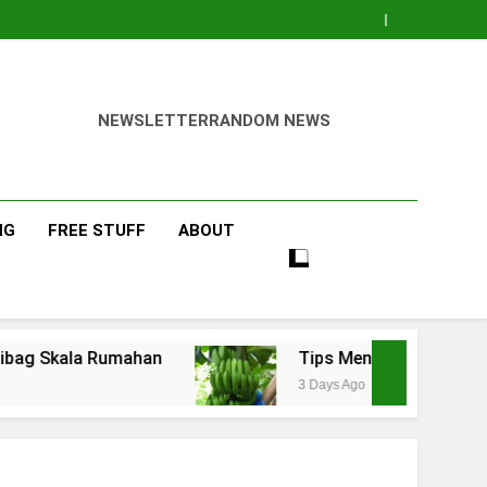
NEWSLETTER
RANDOM NEWS
NG
FREE STUFF
ABOUT
Rumahan
Tips Menanam Pisang : Pentingnya M
3 Days Ago