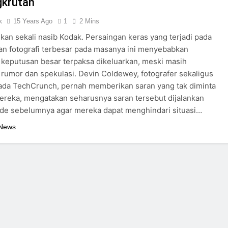
krutan
k
15 Years Ago
1
2 Mins
an sekali nasib Kodak. Persaingan keras yang terjadi pada
n fotografi terbesar pada masanya ini menyebabkan
keputusan besar terpaksa dikeluarkan, meski masih
 rumor dan spekulasi. Devin Coldewey, fotografer sekaligus
ada TechCrunch, pernah memberikan saran yang tak diminta
reka, mengatakan seharusnya saran tersebut dijalankan
ade sebelumnya agar mereka dapat menghindari situasi…
 News