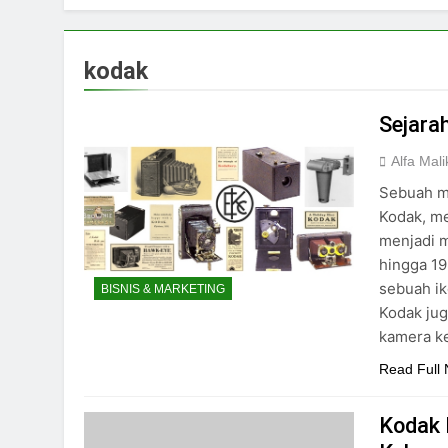
kodak
Sejara
Alfa Mali
Sebuah m
Kodak, me
menjadi m
hingga 19
sebuah ik
BISNIS & MARKETING
Kodak ju
kamera k
Read Full
Kodak 