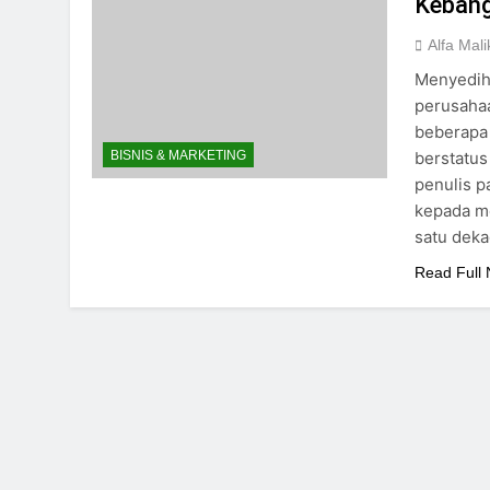
Kebang
Alfa Mali
Menyedihk
perusahaa
beberapa 
berstatus
BISNIS & MARKETING
penulis p
kepada me
satu dek
Read Full