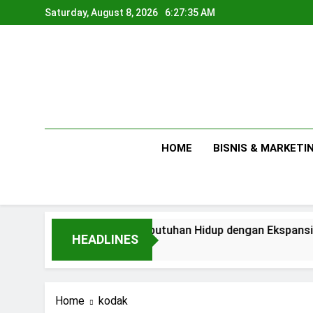
Skip
Saturday, August 8, 2026
6:27:35 AM
to
content
HOME
BISNIS & MARKETI
Antara Kebutuhan Hidup dengan Ekspansi Usaha
HEADLINES
1 Day Ago
Home
kodak