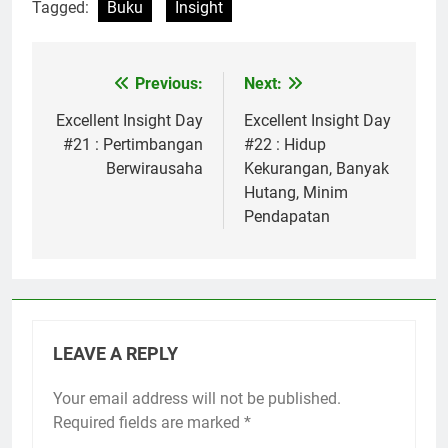
Tagged:
Buku
Insight
Previous:
Next:
Post
navigation
Excellent Insight Day
Excellent Insight Day
#21 : Pertimbangan
#22 : Hidup
Berwirausaha
Kekurangan, Banyak
Hutang, Minim
Pendapatan
LEAVE A REPLY
Your email address will not be published.
Required fields are marked
*