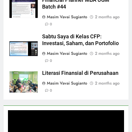
Financial Planner MBA UGM
Batch #44
Masim Vavai Sugianto
2 months ago
0
Sabtu Saya di Kelas CFP:
Investasi, Saham, dan Portofolio
Masim Vavai Sugianto
2 months ago
0
Literasi Finansial di Perusahaan
Masim Vavai Sugianto
2 months ago
0