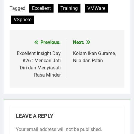
Tagged:
Excellent
Training
VMWare
VSphere
Previous:
Next:
Post
navigation
Excellent Insight Day
Kolam Ikan Gurame,
#26 : Mencari Jati
Nila dan Patin
Diri dan Menyiasati
Rasa Minder
LEAVE A REPLY
Your email address will not be published.