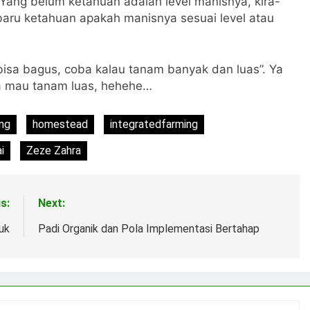
. Yang belum ketahuan adalah level manisnya, kira-
 baru ketahuan apakah manisnya sesuai level atau
bisa bagus, coba kalau tanam banyak dan luas”. Ya
ana mau tanam luas, hehehe…
ng
homestead
integratedfarming
i
Zeze Zahra
s:
Next:
uk
Padi Organik dan Pola Implementasi Bertahap