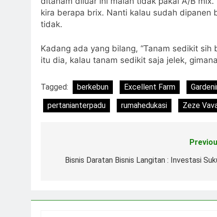
ditanam diluar ini malah tidak pakai A/B mix
kira berapa brix. Nanti kalau sudah dipanen
tidak.
Kadang ada yang bilang, “Tanam sedikit sih 
itu dia, kalau tanam sedikit saja jelek, gim
Tagged:
berkebun
Excellent Farm
Gardeni
pertanianterpadu
rumahedukasi
Zeze Vava
Previou
Post
navigation
Bisnis Daratan Bisnis Langitan : Investasi Suk