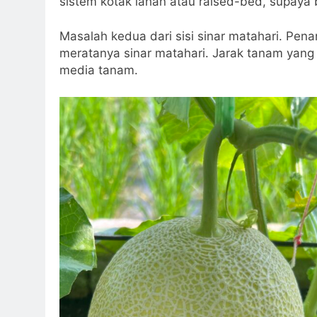
sistem kotak lahan atau raised-bed, supaya
Masalah kedua dari sisi sinar matahari. Pen
meratanya sinar matahari. Jarak tanam yan
media tanam.