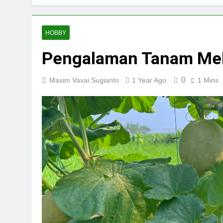
HOBBY
Pengalaman Tanam Mel
0
Masim Vavai Sugianto
1 Year Ago
1 Mins