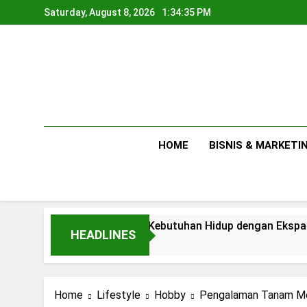
Skip
Saturday, August 8, 2026
1:34:37 PM
to
content
HOME
BISNIS & MARKETI
Antara Kebutuhan Hidup dengan Ekspansi Usaha
HEADLINES
1 Day Ago
Home
Lifestyle
Hobby
Pengalaman Tanam Me