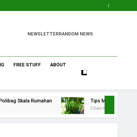
NEWSLETTER
RANDOM NEWS
NG
FREE STUFF
ABOUT
an
Tips Menanam Pisang : Pentingnya Memili
3 Days Ago