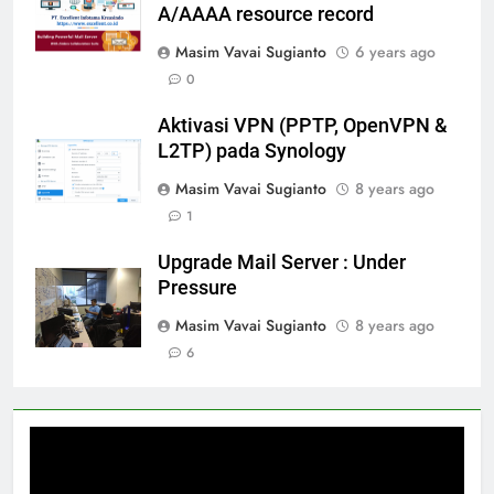
A/AAAA resource record
Masim Vavai Sugianto
6 years ago
0
Aktivasi VPN (PPTP, OpenVPN &
L2TP) pada Synology
Masim Vavai Sugianto
8 years ago
1
Upgrade Mail Server : Under
Pressure
Masim Vavai Sugianto
8 years ago
6