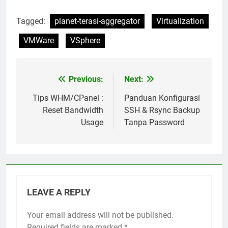
Tagged:
planet-terasi-aggregator
Virtualization
VMWare
VSphere
Previous:
Next:
Post
navigation
Tips WHM/CPanel :
Panduan Konfigurasi
Reset Bandwidth
SSH & Rsync Backup
Usage
Tanpa Password
LEAVE A REPLY
Your email address will not be published.
Required fields are marked
*