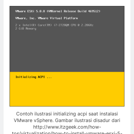
Contoh ilustrasi initializing acpi saat instalasi
VMware vSphere. Gambar ilustrasi disadur dari
http://www.itzgeek.com/how-
tos/virtualization/how-to-install-vmware-esxi-5-