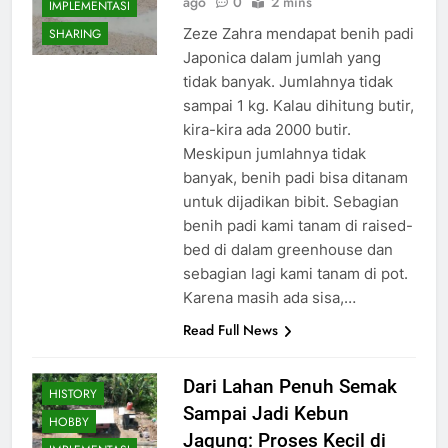
ago
0
2 mins
IMPLEMENTASI
Zeze Zahra mendapat benih padi
SHARING
Japonica dalam jumlah yang
tidak banyak. Jumlahnya tidak
sampai 1 kg. Kalau dihitung butir,
kira-kira ada 2000 butir.
Meskipun jumlahnya tidak
banyak, benih padi bisa ditanam
untuk dijadikan bibit. Sebagian
benih padi kami tanam di raised-
bed di dalam greenhouse dan
sebagian lagi kami tanam di pot.
Karena masih ada sisa,…
Read Full News
Dari Lahan Penuh Semak
HISTORY
Sampai Jadi Kebun
HOBBY
Jagung: Proses Kecil di