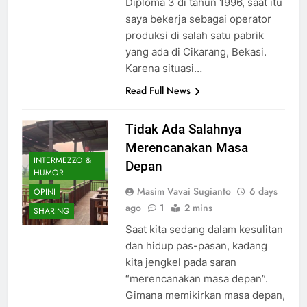
Diploma 3 di tahun 1996, saat itu
saya bekerja sebagai operator
produksi di salah satu pabrik
yang ada di Cikarang, Bekasi.
Karena situasi…
Read Full News
Tidak Ada Salahnya
Merencanakan Masa
INTERMEZZO &
Depan
HUMOR
Masim Vavai Sugianto
6 days
OPINI
ago
1
2 mins
SHARING
Saat kita sedang dalam kesulitan
dan hidup pas-pasan, kadang
kita jengkel pada saran
“merencanakan masa depan”.
Gimana memikirkan masa depan,