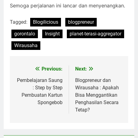
Semoga perjalanan ini lancar dan menyenangkan.
Tagged:
Blogilicious
blogpreneur
gorontalo
Insight
planet-terasi-aggregator
Wirausaha
Previous:
Next:
Post
navigation
Pembelajaran Saung
Blogpreneur dan
: Step by Step
Wirausaha : Apakah
Pembuatan Kartun
Bisa Menggantikan
Spongebob
Penghasilan Secara
Tetap?