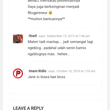
Benar2 memukau presentasinya
Saya juga berkeinginan menjadi
Blogpreneur
**mohon bantuannya**
ifoell
says:
September 15, 2012 at 7:46 pm
Materi tadi mantap…. jadi semangat lagi
ngeblog.. padahal udah senin kamis
ngeblognya mas.. hehee…
Imam Ridlo
says:
October 10, 2019 at 1:05 am
Jane si biasa bae boss
LEAVE A REPLY