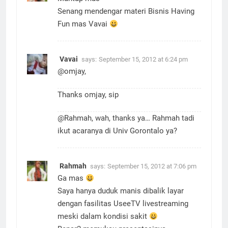
Senang mendengar materi Bisnis Having
Fun mas Vavai
Vavai
says:
September 15, 2012 at 6:24 pm
@omjay,
Thanks omjay, sip
@Rahmah, wah, thanks ya… Rahmah tadi
ikut acaranya di Univ Gorontalo ya?
Rahmah
says:
September 15, 2012 at 7:06 pm
Ga mas
Saya hanya duduk manis dibalik layar
dengan fasilitas UseeTV livestreaming
meski dalam kondisi sakit