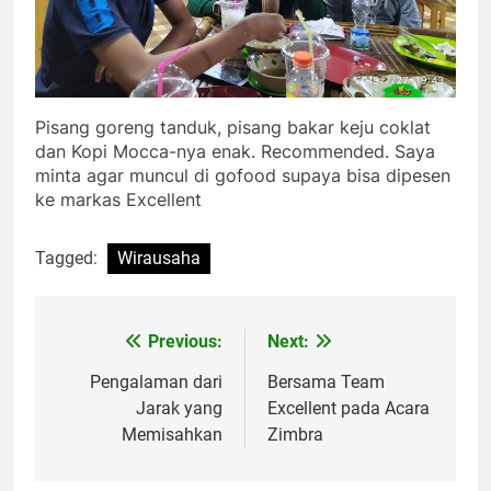
Pisang goreng tanduk, pisang bakar keju coklat
dan Kopi Mocca-nya enak. Recommended. Saya
minta agar muncul di gofood supaya bisa dipesen
ke markas Excellent
Tagged:
Wirausaha
Previous:
Next:
Post
navigation
Pengalaman dari
Bersama Team
Jarak yang
Excellent pada Acara
Memisahkan
Zimbra