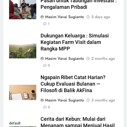
Pasan untuk Tabungan Investasi :
Pengalaman Pribadi
Masim Vavai Sugianto
5 days ago
1
Dukungan Keluarga : Simulasi
Kegiatan Farm Visit dalam
Rangka MPP
Masim Vavai Sugianto
2 months ago
0
Ngapain Ribet Catat Harian?
Cukup Evaluasi Bulanan —
Filosofi di Balik AkFina
Masim Vavai Sugianto
3 months ago
0
Cerita dari Kebun: Mulai dari
default
Menanam sampai Menjual Hasil