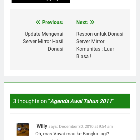
Previous:
Next:
Post
navigation
Update Mengenai
Respon untuk Donasi
Server Mirror Hasil
Server Mirror
Donasi
Komunitas : Luar
Biasa !
3 thoughts on “
Agenda Awal Tahun 2011
”
Willy
says:
December 30, 2010 at 9:54 am
Oh, mas Vavai mau ke Bangka lagi?