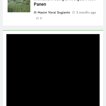
Panen
Masim Vavai Sugianto
3 months ago
0