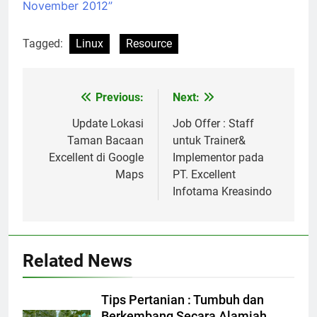
November 2012”
Tagged:
Linux
Resource
Previous:
Next:
Post
navigation
Update Lokasi
Job Offer : Staff
Taman Bacaan
untuk Trainer&
Excellent di Google
Implementor pada
Maps
PT. Excellent
Infotama Kreasindo
Related News
Tips Pertanian : Tumbuh dan
Berkembang Secara Alamiah