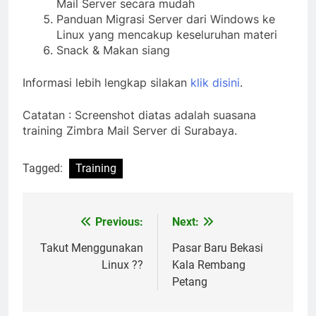
Mail Server secara mudah
Panduan Migrasi Server dari Windows ke
Linux yang mencakup keseluruhan materi
Snack & Makan siang
Informasi lebih lengkap silakan
klik disini
.
Catatan : Screenshot diatas adalah suasana
training Zimbra Mail Server di Surabaya.
Tagged:
Training
Previous:
Next:
Post
navigation
Takut Menggunakan
Pasar Baru Bekasi
Linux ??
Kala Rembang
Petang