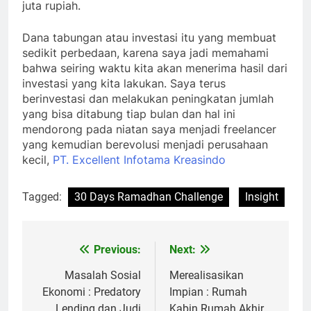
juta rupiah.
Dana tabungan atau investasi itu yang membuat
sedikit perbedaan, karena saya jadi memahami
bahwa seiring waktu kita akan menerima hasil dari
investasi yang kita lakukan. Saya terus
berinvestasi dan melakukan peningkatan jumlah
yang bisa ditabung tiap bulan dan hal ini
mendorong pada niatan saya menjadi freelancer
yang kemudian berevolusi menjadi perusahaan
kecil,
PT. Excellent Infotama Kreasindo
Tagged:
30 Days Ramadhan Challenge
Insight
Previous:
Next:
Post
navigation
Masalah Sosial
Merealisasikan
Ekonomi : Predatory
Impian : Rumah
Lending dan Judi
Kabin Rumah Akhir