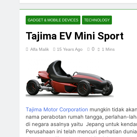
GADGET & MOBILE DEVICES
TECHNOLOGY
Tajima EV Mini Sport
0
Alfa Malik
15 Years Ago
1 Mins
Tajima Motor Corporation
mungkin tidak akan
nama perabotan rumah tangga, perlahan-laha
di negara asalnya yaitu Jepang untuk kendara
Perusahaan ini telah mencuri perhatian dunia