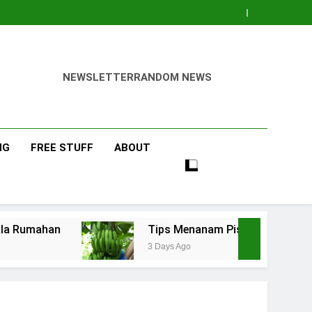
NEWSLETTER
RANDOM NEWS
NG
FREE STUFF
ABOUT
Tips Menanam Pisang : Pentingnya Memilih Bi
3 Days Ago