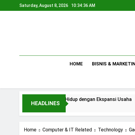
Skip
Saturday, August 8, 2026
10:34:37 AM
to
content
HOME
BISNIS & MARKETI
ara Kebutuhan Hidup dengan Ekspansi Usaha
HEADLINES
y Ago
Home
Computer & IT Related
Technology
Ga