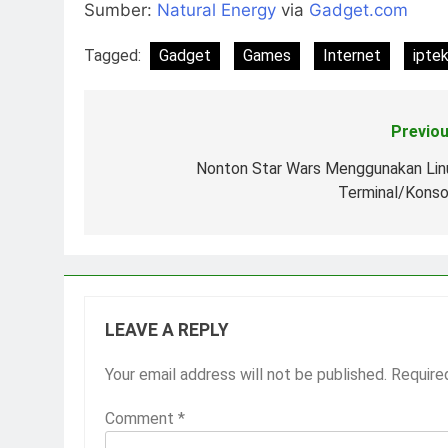
Sumber:
Natural Energy
via
Gadget.com
Tagged:
Gadget
Games
Internet
ipte
Previou
Post
navigation
Nonton Star Wars Menggunakan Lin
Terminal/Konso
LEAVE A REPLY
Your email address will not be published.
Require
Comment
*