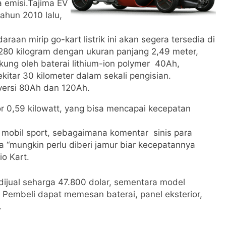
a emisi.Tajima EV
tahun 2010 lalu,
n mirip go-kart listrik ini akan segera tersedia di
 280 kilogram dengan ukuran panjang 2,49 meter,
ukung oleh baterai lithium-ion polymer 40Ah,
itar 30 kilometer dalam sekali pengisian.
 versi 80Ah dan 120Ah.
r 0,59 kilowatt, yang bisa mencapai kecepatan
r mobil sport, sebagaimana komentar sinis para
 “mungkin perlu diberi jamur biar kecepatannya
o Kart.
dijual seharga 47.800 dolar, sementara model
 Pembeli dapat memesan baterai, panel eksterior,
.