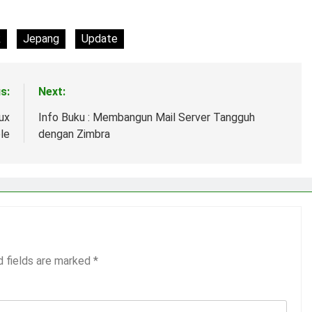
k
Jepang
Update
s:
Next:
ux
Info Buku : Membangun Mail Server Tangguh
le
dengan Zimbra
d fields are marked
*