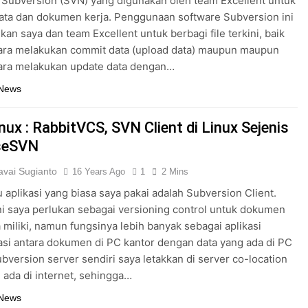
 Subversion (SVN) yang digunakan oleh team Excellent untuk
ata dan dokumen kerja. Penggunaan software Subversion ini
n saya dan team Excellent untuk berbagi file terkini, baik
ara melakukan commit data (upload data) maupun maupun
ara melakukan update data dengan…
 News
nux : RabbitVCS, SVN Client di Linux Sejenis
seSVN
vai Sugianto
16 Years Ago
1
2 Mins
u aplikasi yang biasa saya pakai adalah Subversion Client.
ini saya perlukan sebagai versioning control untuk dokumen
 miliki, namun fungsinya lebih banyak sebagai aplikasi
asi antara dokumen di PC kantor dengan data yang ada di PC
bversion server sendiri saya letakkan di server co-location
 ada di internet, sehingga…
 News