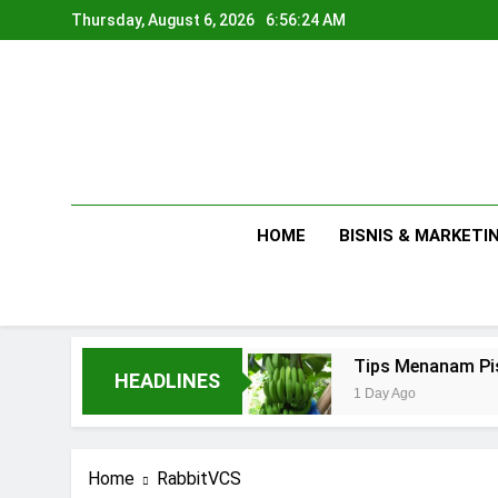
Skip
Thursday, August 6, 2026
6:56:25 AM
to
content
HOME
BISNIS & MARKETI
kala Rumahan
Tips Menanam Pisang : Penting
HEADLINES
1 Day Ago
Home
RabbitVCS