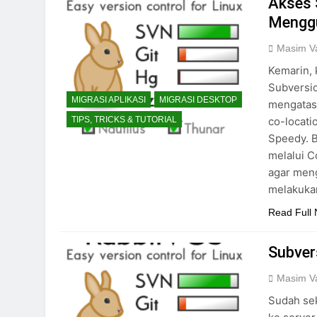
Akses 
Mengg
Masim Va
Kemarin, 
Subversio
MIGRASI APLIKASI
MIGRASI DESKTOP
mengatas
co-locat
TIPS, TRICKS & TUTORIAL
Speedy. 
melalui 
agar men
melakukan
Read Full
Subver
Masim Va
Sudah sek