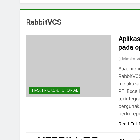
RabbitVCS
Aplika
pada 
Masim Va
Saat men
RabbitVCS
melakukan
PT. Excel
TIPS, TRICKS & TUTORIAL
terintegr
pergunaka
perlu rep
Read Full