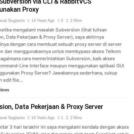
Subversion via CLI & RabbitVCS
unakan Proxy
vai Sugianto
14 Years Ago
0
2 Mins
ketika mengalami masalah Subversion (lihat tulisan
n, Data Pekerjaan & Proxy Server), saya akhirnya
inya dengan cara membuat sebuah proxy server di server
ion dan menggunakannya untuk membypass akses Telkom
Bagaimana cara memerintahkan Subversion, baik akses
Command-Line Interface maupun menggunakan aplikasi GUI
ggunakan Proxy Server? Jawabannya sederhana, cukup
 edit file…
 News
sion, Data Pekerjaan & Proxy Server
vai Sugianto
14 Years Ago
1
2 Mins
itar 3 hari terakhir ini saya mengalami kendala dengan akses