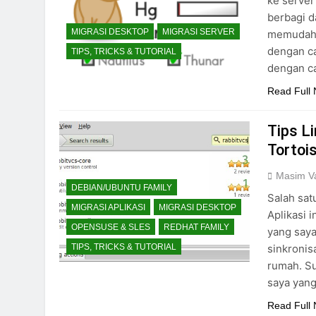
ke server
berbagi d
MIGRASI DESKTOP
MIGRASI SERVER
memudahka
dengan c
TIPS, TRICKS & TUTORIAL
dengan c
Read Full
Tips Li
Tortoi
Masim Va
DEBIAN/UBUNTU FAMILY
Salah sat
MIGRASI APLIKASI
MIGRASI DESKTOP
Aplikasi 
OPENSUSE & SLES
REDHAT FAMILY
yang saya
sinkronis
TIPS, TRICKS & TUTORIAL
rumah. Su
saya yang
Read Full