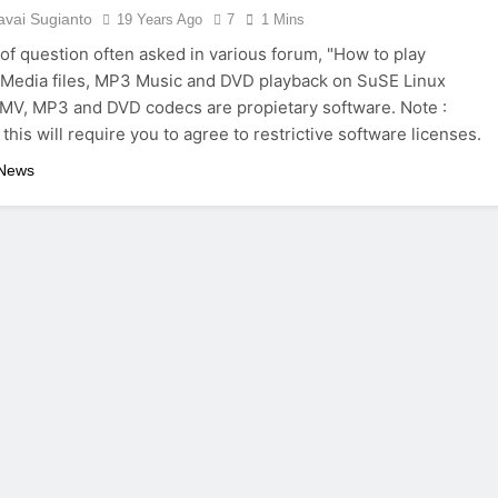
vai Sugianto
19 Years Ago
7
1 Mins
 of question often asked in various forum, "How to play
Media files, MP3 Music and DVD playback on SuSE Linux
WMV, MP3 and DVD codecs are propietary software. Note :
this will require you to agree to restrictive software licenses.
 News