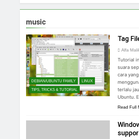
music
Tag Fi
Alfa Mali
Tutorial 
suara sep
cara yan
DEBIAN/UBUNTU FAMILY
LINUX
menggunak
terlalu j
TIPS, TRICKS & TUTORIAL
Ubuntu. E
Read Full
Window
suppor