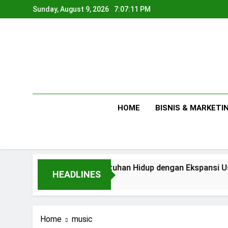
Skip
Sunday, August 9, 2026
7:07:11 PM
to
content
HOME
BISNIS & MARKETI
Antara Kebutuhan Hidup dengan Ekspansi Usaha
HEADLINES
2 Days Ago
Home
music