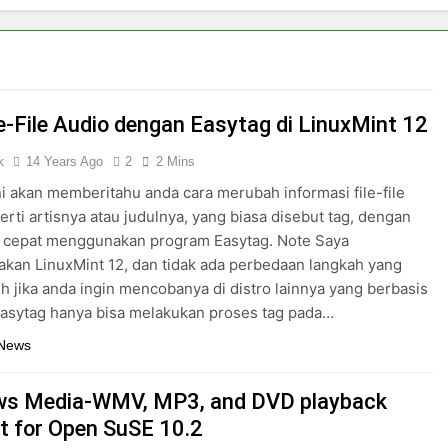
le-File Audio dengan Easytag di LinuxMint 12
k
14 Years Ago
2
2 Mins
ini akan memberitahu anda cara merubah informasi file-file
erti artisnya atau judulnya, yang biasa disebut tag, dengan
g cepat menggunakan program Easytag. Note Saya
an LinuxMint 12, dan tidak ada perbedaan langkah yang
auh jika anda ingin mencobanya di distro lainnya yang berbasis
asytag hanya bisa melakukan proses tag pada…
 News
s Media-WMV, MP3, and DVD playback
t for Open SuSE 10.2