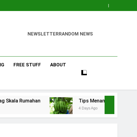
NEWSLETTER
RANDOM NEWS
NG
FREE STUFF
ABOUT
mahan
Tips Menanam Pisang : Pentingnya Mem
4 Days Ago