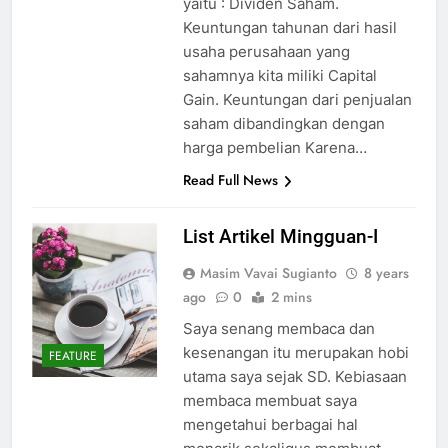
yaitu : Dividen Saham.
Keuntungan tahunan dari hasil
usaha perusahaan yang
sahamnya kita miliki Capital
Gain. Keuntungan dari penjualan
saham dibandingkan dengan
harga pembelian Karena…
Read Full News
List Artikel Mingguan-I
Masim Vavai Sugianto
8 years
ago
0
2 mins
Saya senang membaca dan
kesenangan itu merupakan hobi
FEATURE
utama saya sejak SD. Kebiasaan
membaca membuat saya
mengetahui berbagai hal