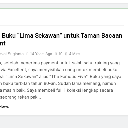
i Buku “Lima Sekawan” untuk Taman Bacaan
ent
vai Sugianto
14 Years Ago
10
4 Mins
u, setelah menerima payment untuk salah satu training yang
 via Excellent, saya menyisihkan uang untuk membeli buku
aya, “Lima Sekawan” alias “The Famous Five”. Buku yang saya
ah buku terbitan tahun 80-an. Sudah lama memang, namun
a masih baik. Saya membeli full 1 koleksi lengkap secara
 seorang rekan pak…
 News