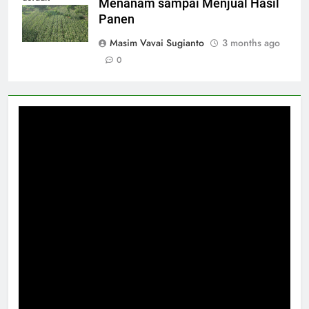
Menanam sampai Menjual Hasil
Panen
Masim Vavai Sugianto
3 months ago
0