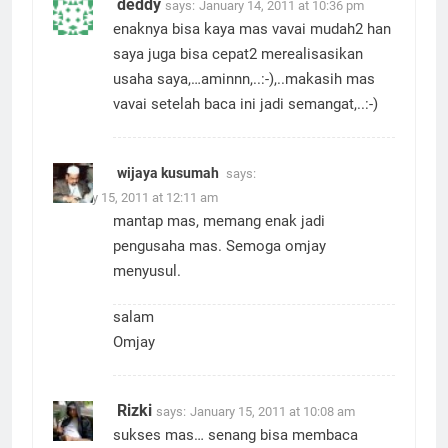
deddy
says:
January 14, 2011 at 10:36 pm
enaknya bisa kaya mas vavai mudah2 han
saya juga bisa cepat2 merealisasikan
usaha saya,…aminnn,..:-),..makasih mas
vavai setelah baca ini jadi semangat,..:-)
wijaya kusumah
says:
January 15, 2011 at 12:11 am
mantap mas, memang enak jadi
pengusaha mas. Semoga omjay
menyusul.
salam
Omjay
Rizki
says:
January 15, 2011 at 10:08 am
sukses mas… senang bisa membaca