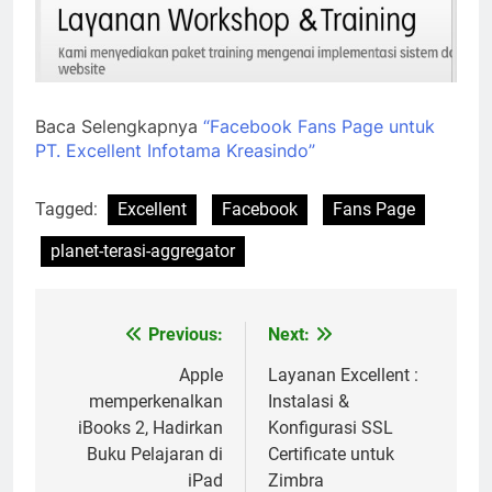
Baca Selengkapnya
“Facebook Fans Page untuk
PT. Excellent Infotama Kreasindo”
Tagged:
Excellent
Facebook
Fans Page
planet-terasi-aggregator
Previous:
Next:
Post
navigation
Apple
Layanan Excellent :
memperkenalkan
Instalasi &
iBooks 2, Hadirkan
Konfigurasi SSL
Buku Pelajaran di
Certificate untuk
iPad
Zimbra