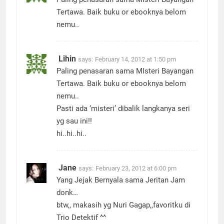
Tertawa. Baik buku or ebooknya belom
nemu..
Lihin
says:
February 14, 2012 at 1:50 pm
Paling penasaran sama MIsteri Bayangan
Tertawa. Baik buku or ebooknya belom
nemu..
Pasti ada ‘misteri’ dibalik langkanya seri
yg sau ini!!
hi..hi..hi..
Jane
says:
February 23, 2012 at 6:00 pm
Yang Jejak Bernyala sama Jeritan Jam
donk…
btw,, makasih yg Nuri Gagap,,favoritku di
Trio Detektif ^^