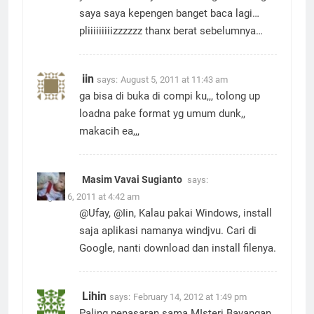
saya saya kepengen banget baca lagi…
pliiiiiiiiizzzzzz thanx berat sebelumnya…
iin
says:
August 5, 2011 at 11:43 am
ga bisa di buka di compi ku,,, tolong up
loadna pake format yg umum dunk,,
makacih ea,,,
Masim Vavai Sugianto
says:
August 6, 2011 at 4:42 am
@Ufay, @Iin, Kalau pakai Windows, install
saja aplikasi namanya windjvu. Cari di
Google, nanti download dan install filenya.
Lihin
says:
February 14, 2012 at 1:49 pm
Paling penasaran sama MIsteri Bayangan