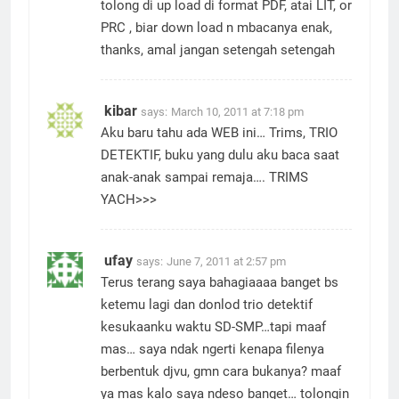
tolong di up load di format PDF, atai LIT, or
PRC , biar down load n mbacanya enak,
thanks, amal jangan setengah setengah
kibar
says:
March 10, 2011 at 7:18 pm
Aku baru tahu ada WEB ini… Trims, TRIO
DETEKTIF, buku yang dulu aku baca saat
anak-anak sampai remaja…. TRIMS
YACH>>>
ufay
says:
June 7, 2011 at 2:57 pm
Terus terang saya bahagiaaaa banget bs
ketemu lagi dan donlod trio detektif
kesukaanku waktu SD-SMP…tapi maaf
mas… saya ndak ngerti kenapa filenya
berbentuk djvu, gmn cara bukanya? maaf
ya mas kalo saya ndeso banget… tolongin