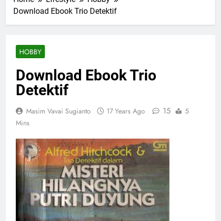
Download Ebook Trio Detektif
HOBBY
Download Ebook Trio
Detektif
15
Masim Vavai Sugianto
17 Years Ago
5
Mins