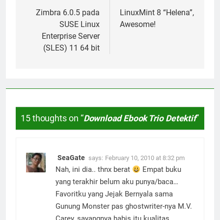
navigation
Zimbra 6.0.5 pada
LinuxMint 8 “Helena”,
SUSE Linux
Awesome!
Enterprise Server
(SLES) 11 64 bit
15 thoughts on “
Download Ebook Trio Detektif
”
SeaGate
says:
February 10, 2010 at 8:32 pm
Nah, ini dia.. thnx berat
Empat buku
yang terakhir belum aku punya/baca…
Favoritku yang Jejak Bernyala sama
Gunung Monster pas ghostwriter-nya M.V.
Carey, sayangnya habis itu kualitas