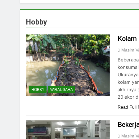
Hobby
Kolam 
Masim Va
Beberapa 
konsumsi,
Ukuranya 
kolam ya
akhirnya 
HOBBY
WIRAUSAHA
20 ekor d
Read Full
Bekerj
Masim Va