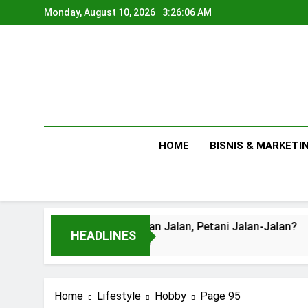
Skip
Monday, August 10, 2026
3:26:07 AM
to
content
HOME
BISNIS & MARKETI
Pertanian Jalan, Petani Jalan-Jalan?
HEADLINES
1 Day Ago
Home
Lifestyle
Hobby
Page 95