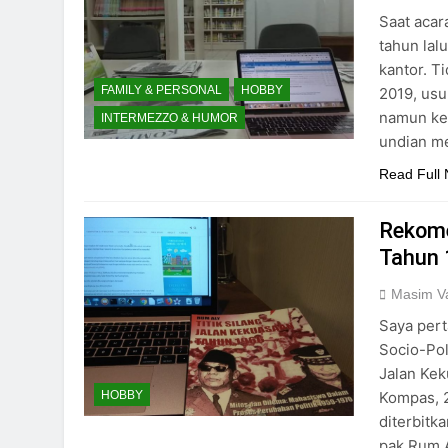
Saat acar
tahun lal
kantor. Ti
FAMILY & PERSONAL
HOBBY
2019, usu
namun kem
INTERMEZZO & HUMOR
undian me
Read Full
Rekome
Tahun
Masim Va
Saya pert
Socio-Pol
Jalan Kek
Kompas, 2
HOBBY
diterbitk
pak Rum A