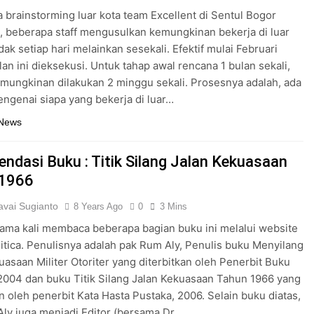
a brainstorming luar kota team Excellent di Sentul Bogor
u, beberapa staff mengusulkan kemungkinan bekerja di luar
dak setiap hari melainkan sesekali. Efektif mulai Februari
lan ini dieksekusi. Untuk tahap awal rencana 1 bulan sekali,
ungkinan dilakukan 2 minggu sekali. Prosesnya adalah, ada
ngenai siapa yang bekerja di luar…
 News
ndasi Buku : Titik Silang Jalan Kekuasaan
 1966
vai Sugianto
8 Years Ago
0
3 Mins
ama kali membaca beberapa bagian buku ini melalui website
itica. Penulisnya adalah pak Rum Aly, Penulis buku Menyilang
uasaan Militer Otoriter yang diterbitkan oleh Penerbit Buku
004 dan buku Titik Silang Jalan Kekuasaan Tahun 1966 yang
an oleh penerbit Kata Hasta Pustaka, 2006. Selain buku diatas,
ly juga menjadi Editor (bersama Dr…