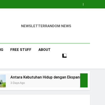
NEWSLETTER
RANDOM NEWS
NG
FREE STUFF
ABOUT
Kebutuhan Hidup dengan Ekspansi Usaha
Tip
o
4 Da