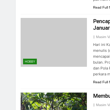
Read Full
Pencap
Januar
Masim Va
Hari ini 
menulis (
mencapai 
bulan. Pr
HOBBY
dan Pola 
perkara m
Read Full
Membua
Masim Va