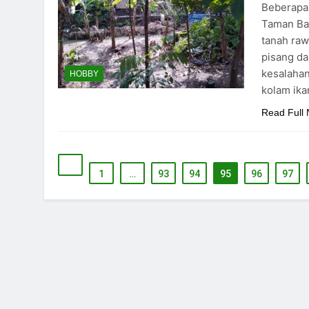
Beberapa 
Taman Bac
tanah raw
pisang da
kesalaha
HOBBY
kolam ik
Read Full
1
…
93
94
95
96
97