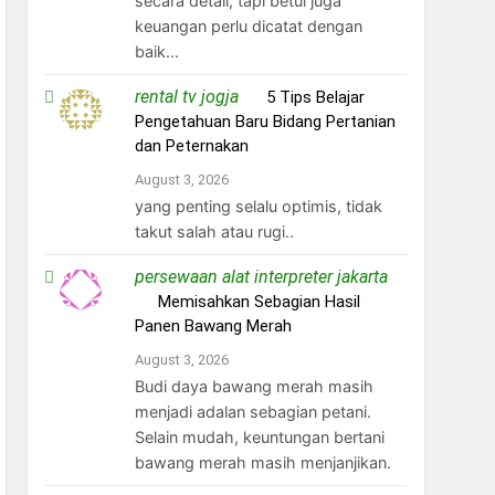
secara detail, tapi betul juga
keuangan perlu dicatat dengan
baik...
rental tv jogja
on
5 Tips Belajar
Pengetahuan Baru Bidang Pertanian
dan Peternakan
August 3, 2026
yang penting selalu optimis, tidak
takut salah atau rugi..
persewaan alat interpreter jakarta
on
Memisahkan Sebagian Hasil
Panen Bawang Merah
August 3, 2026
Budi daya bawang merah masih
menjadi adalan sebagian petani.
Selain mudah, keuntungan bertani
bawang merah masih menjanjikan.