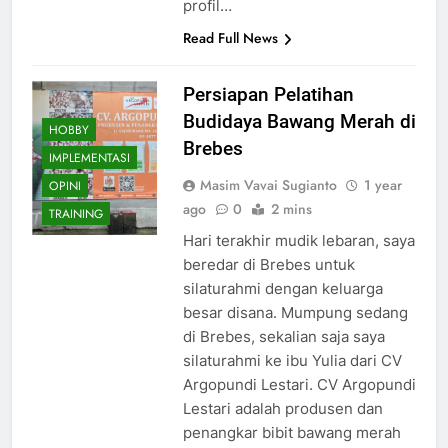
profil…
Read Full News
Persiapan Pelatihan
Budidaya Bawang Merah di
HOBBY
Brebes
IMPLEMENTASI
Masim Vavai Sugianto
1 year
OPINI
ago
0
2 mins
TRAINING
Hari terakhir mudik lebaran, saya
beredar di Brebes untuk
silaturahmi dengan keluarga
besar disana. Mumpung sedang
di Brebes, sekalian saja saya
silaturahmi ke ibu Yulia dari CV
Argopundi Lestari. CV Argopundi
Lestari adalah produsen dan
penangkar bibit bawang merah