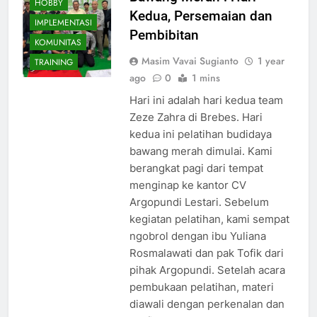
HOBBY
Kedua, Persemaian dan
IMPLEMENTASI
Pembibitan
KOMUNITAS
Masim Vavai Sugianto
1 year
TRAINING
ago
0
1 mins
Hari ini adalah hari kedua team
Zeze Zahra di Brebes. Hari
kedua ini pelatihan budidaya
bawang merah dimulai. Kami
berangkat pagi dari tempat
menginap ke kantor CV
Argopundi Lestari. Sebelum
kegiatan pelatihan, kami sempat
ngobrol dengan ibu Yuliana
Rosmalawati dan pak Tofik dari
pihak Argopundi. Setelah acara
pembukaan pelatihan, materi
diawali dengan perkenalan dan