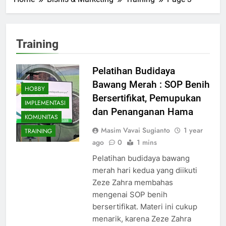
Training
Pelatihan Budidaya
Bawang Merah : SOP Benih
HOBBY
Bersertifikat, Pemupukan
IMPLEMENTASI
dan Penanganan Hama
KOMUNITAS
Masim Vavai Sugianto
1 year
TRAINING
ago
0
1 mins
Pelatihan budidaya bawang
merah hari kedua yang diikuti
Zeze Zahra membahas
mengenai SOP benih
bersertifikat. Materi ini cukup
menarik, karena Zeze Zahra