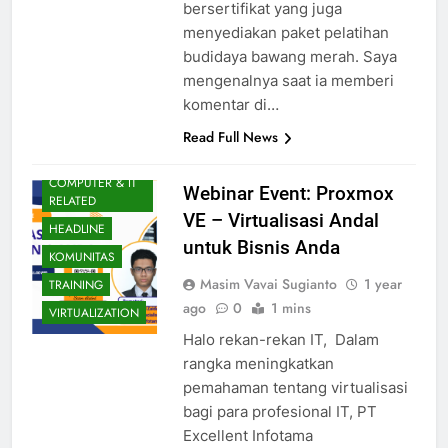
bersertifikat yang juga
menyediakan paket pelatihan
budidaya bawang merah. Saya
mengenalnya saat ia memberi
komentar di…
Read Full News
COMPUTER & IT
Webinar Event: Proxmox
RELATED
VE – Virtualisasi Andal
HEADLINE
untuk Bisnis Anda
KOMUNITAS
Masim Vavai Sugianto
1 year
TRAINING
ago
0
1 mins
VIRTUALIZATION
Halo rekan-rekan IT, Dalam
rangka meningkatkan
pemahaman tentang virtualisasi
bagi para profesional IT, PT
Excellent Infotama