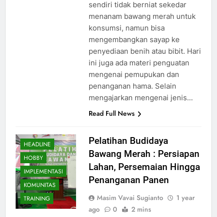
sendiri tidak berniat sekedar
menanam bawang merah untuk
konsumsi, namun bisa
mengembangkan sayap ke
penyediaan benih atau bibit. Hari
ini juga ada materi penguatan
mengenai pemupukan dan
penanganan hama. Selain
mengajarkan mengenai jenis…
Read Full News
Pelatihan Budidaya
HEADLINE
Bawang Merah : Persiapan
HOBBY
Lahan, Persemaian Hingga
IMPLEMENTASI
Penanganan Panen
KOMUNITAS
Masim Vavai Sugianto
1 year
TRAINING
ago
0
2 mins