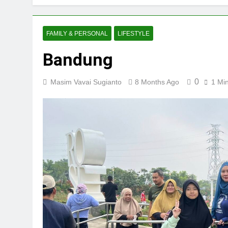
FAMILY & PERSONAL
LIFESTYLE
Bandung
0
Masim Vavai Sugianto
8 Months Ago
1 Mi