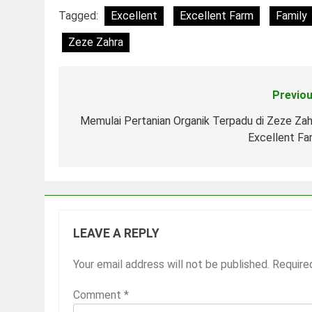
Tagged:
Excellent
Excellent Farm
Family
Zeze Zahra
Previou
Post
navigation
Memulai Pertanian Organik Terpadu di Zeze Zah
Excellent Fa
LEAVE A REPLY
Your email address will not be published.
Require
Comment
*