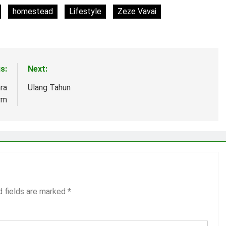
homestead
Lifestyle
Zeze Vavai
s:
Next:
ra
Ulang Tahun
rm
d fields are marked
*