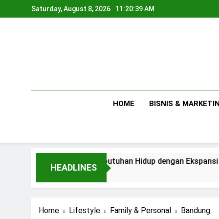
Skip
Saturday, August 8, 2026
11:20:41 AM
to
content
HOME
BISNIS & MARKETI
Antara Kebutuhan Hidup dengan Ekspansi Usaha
HEADLINES
1 Day Ago
Home
Lifestyle
Family & Personal
Bandung