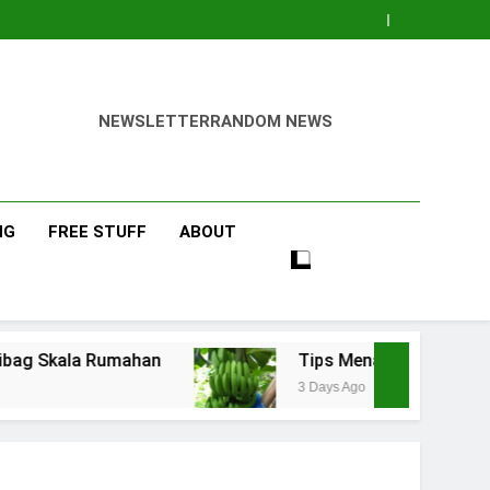
NEWSLETTER
RANDOM NEWS
NG
FREE STUFF
ABOUT
han
Tips Menanam Pisang : Pentingnya Memil
3 Days Ago