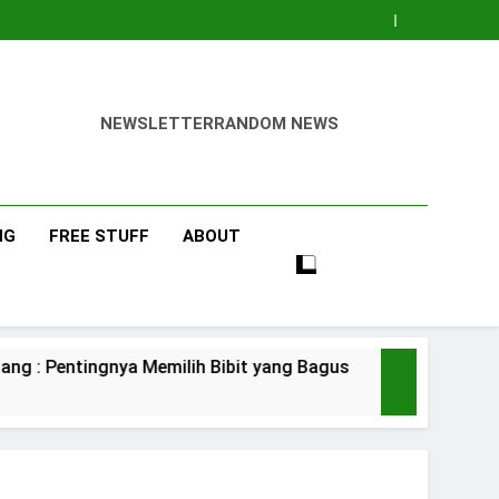
NEWSLETTER
RANDOM NEWS
NG
FREE STUFF
ABOUT
nya Memilih Bibit yang Bagus
Pisang Baran
3 Days Ago