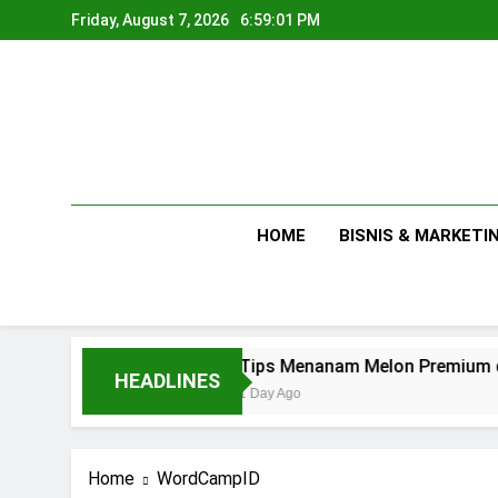
Skip
Friday, August 7, 2026
6:59:02 PM
to
content
HOME
BISNIS & MARKETI
Tips Menanam Melon Premium di Polibag Sk
HEADLINES
1 Day Ago
Home
WordCampID