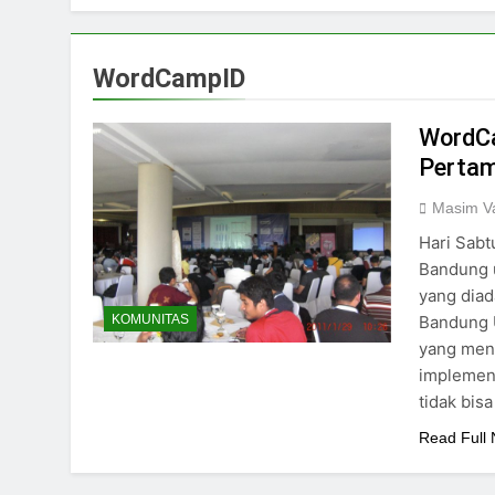
WordCampID
WordCa
Perta
Masim Va
Hari Sabt
Bandung 
yang diad
Bandung U
KOMUNITAS
yang men
implement
tidak bis
Read Full