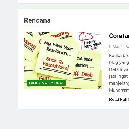
Rencana
Coreta
Masim Va
Ketika br
blog yan
Detailnya
jadi inga
menjelang
FAMILY & PERSONAL
Muharram.
Read Full