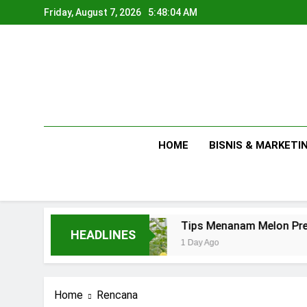
Skip
Friday, August 7, 2026
5:48:05 AM
to
content
HOME
BISNIS & MARKETI
Usaha
Tips Menanam Melon Premium di Poli
HEADLINES
1 Day Ago
Home
Rencana