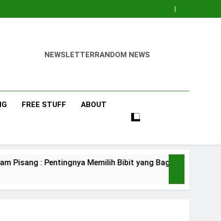
NEWSLETTER
RANDOM NEWS
NG
FREE STUFF
ABOUT
entingnya Memilih Bibit yang Bagus
Pisang
3 Days Ag