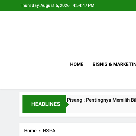
Skip
Thursday, August 6, 2026
4:54:48 PM
to
content
HOME
BISNIS & MARKETI
Tips Menanam Pisang : Pentingnya Memilih Bibit yang Bagu
HEADLINES
2 Days Ago
Home
HSPA