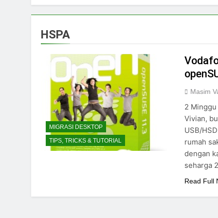
HSPA
Vodaf
openS
Masim Va
2 Minggu 
Vivian, b
MIGRASI DESKTOP
USB/HSDP
rumah sak
TIPS, TRICKS & TUTORIAL
dengan ka
seharga 
Read Full