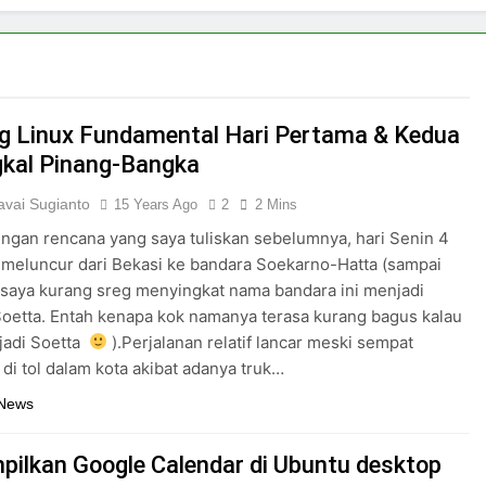
ng Linux Fundamental Hari Pertama & Kedua
gkal Pinang-Bangka
vai Sugianto
15 Years Ago
2
2 Mins
ngan rencana yang saya tuliskan sebelumnya, hari Senin 4
 meluncur dari Bekasi ke bandara Soekarno-Hatta (sampai
saya kurang sreg menyingkat nama bandara ini menjadi
oetta. Entah kenapa kok namanya terasa kurang bagus kalau
 jadi Soetta
).Perjalanan relatif lancar meski sempat
 di tol dalam kota akibat adanya truk…
 News
ilkan Google Calendar di Ubuntu desktop