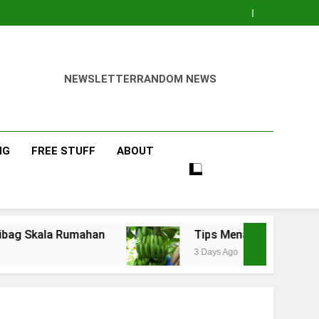
NEWSLETTER
RANDOM NEWS
NG
FREE STUFF
ABOUT
umahan
Tips Menanam Pisang : Pentingnya M
3 Days Ago