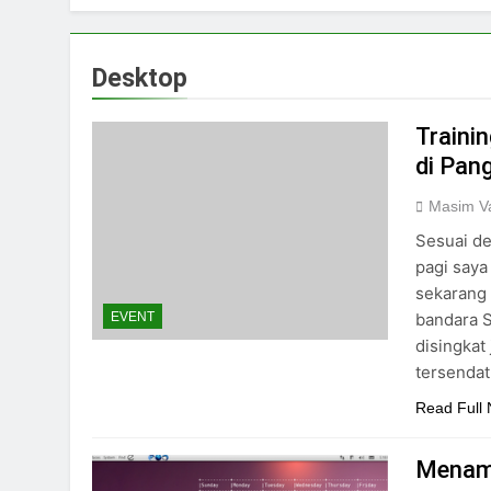
Desktop
Traini
di Pan
Masim Va
Sesuai de
pagi saya
sekarang 
bandara S
EVENT
disingkat
tersendat
Read Full
Menamp