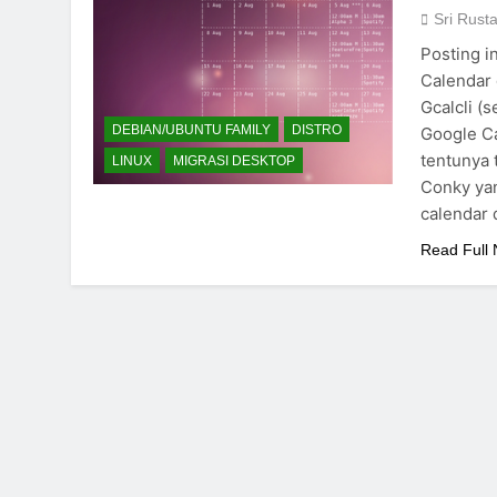
Sri Rust
Posting 
Calendar
Gcalcli (
DEBIAN/UBUNTU FAMILY
DISTRO
Google Ca
tentunya 
LINUX
MIGRASI DESKTOP
Conky yan
calendar 
Read Full