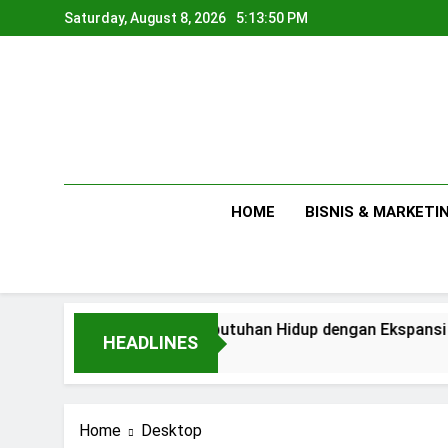
Skip
Saturday, August 8, 2026
5:13:50 PM
to
content
HOME
BISNIS & MARKETI
Antara Kebutuhan Hidup dengan Ekspansi Usaha
HEADLINES
1 Day Ago
Home
Desktop