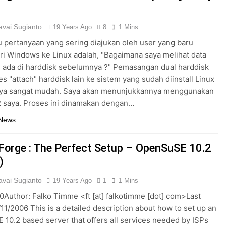
vai Sugianto
19 Years Ago
8
1 Mins
u pertanyaan yang sering diajukan oleh user yang baru
ri Windows ke Linux adalah, "Bagaimana saya melihat data
 ada di harddisk sebelumnya ?" Pemasangan dual harddisk
es "attach" harddisk lain ke sistem yang sudah diinstall Linux
ya sangat mudah. Saya akan menunjukkannya menggunakan
 saya. Proses ini dinamakan dengan…
 News
orge : The Perfect Setup – OpenSuSE 10.2
)
vai Sugianto
19 Years Ago
1
1 Mins
.0Author: Falko Timme <ft [at] falkotimme [dot] com>Last
/11/2006 This is a detailed description about how to set up an
10.2 based server that offers all services needed by ISPs