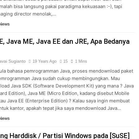
alah bisa langsung pakai paradigma kekuasaan :-), tapi
aging director menolak,…
 News
E, Java ME, Java EE dan JRE, Apa Bedanya
vai Sugianto
19 Years Ago
15
1 Mins
ula bahasa pemrogramman Java, proses mendownload paket
emrogramman Java sudah cukup membingungkan. Mau
oad Java SDK (Software Development Kit) yang mana ? Java
ard Edition), Java ME (Micro Edition, kadang disebut Mobile
atau Java EE (Enterprise Edition) ? Kalau saya ingin membuat
untuk kantor, apakah tepat jika saya mendownload Java…
 News
ng Harddisk / Partisi Windows pada [SuSE]