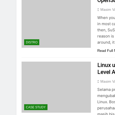
OpenSu
Masim Va
When you 
in most c
then, Su
reason is 
around, i
DISTRO
Read Full
Linux 
Level 
Masim Va
Selama pr
mengubah
Linux. Bo
perusahaa
CASE STUDY
masih bis