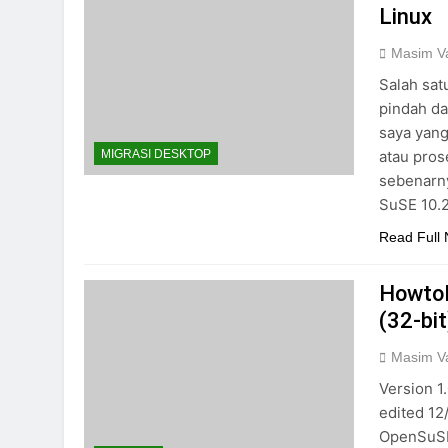
Linux
Masim Va
Salah sat
pindah da
saya yang
atau pros
MIGRASI DESKTOP
sebenarn
SuSE 10.2
Read Full
HowtoF
(32-bit
Masim Va
Version 1
edited 12
OpenSuSE 