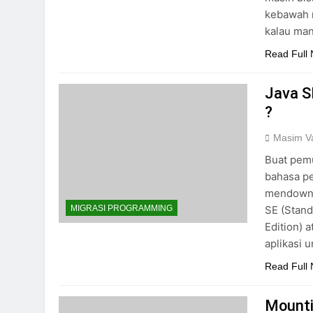
kebawah m
kalau man
Read Full
Java S
?
Masim Va
Buat pem
bahasa p
mendownl
SE (Stand
MIGRASI PROGRAMMING
Edition) 
aplikasi 
Read Full
Mounti