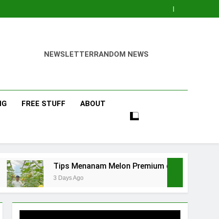
NEWSLETTER
RANDOM NEWS
NG
FREE STUFF
ABOUT
Tips Menanam Melon Premium di Polibag Skala Rumahan
3 Days Ago