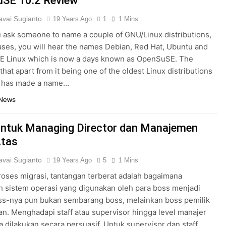
SE 10.2 Review
vai Sugianto
19 Years Ago
1
1 Mins
ask someone to name a couple of GNU/Linux distributions,
ases, you will hear the names Debian, Red Hat, Ubuntu and
SE Linux which is now a days known as OpenSuSE. The
that apart from it being one of the oldest Linux distributions
t has made a name…
 News
untuk Managing Director dan Manajemen
Atas
vai Sugianto
19 Years Ago
5
1 Mins
oses migrasi, tantangan terberat adalah bagaimana
 sistem operasi yang digunakan oleh para boss menjadi
ss-nya pun bukan sembarang boss, melainkan boss pemilik
n. Menghadapi staff atau supervisor hingga level manajer
a dilakukan secara persuasif. Untuk supervisor dan staff