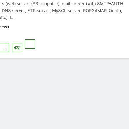
rs (web server (SSL-capable), mail server (with SMTP-AUTH
, DNS server, FTP server, MySQL server, POP3/IMAP, Quota,
etc.). I…
 News
…
433