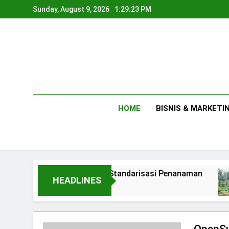
Skip
Sunday, August 9, 2026
1:29:23 PM
to
content
HOME
BISNIS & MARKETI
Membuat Standarisasi Penanaman
An
HEADLINES
1 Day Ago
2 D