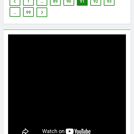
1
…
89
90
91
92
93
…
99