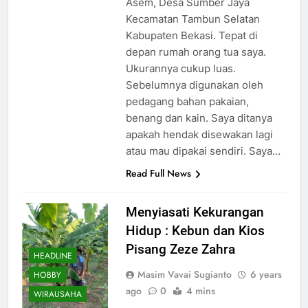
Asem, Desa Sumber Jaya
Kecamatan Tambun Selatan
Kabupaten Bekasi. Tepat di
depan rumah orang tua saya.
Ukurannya cukup luas.
Sebelumnya digunakan oleh
pedagang bahan pakaian,
benang dan kain. Saya ditanya
apakah hendak disewakan lagi
atau mau dipakai sendiri. Saya…
Read Full News
Menyiasati Kekurangan
Hidup : Kebun dan Kios
Pisang Zeze Zahra
HEADLINE
Masim Vavai Sugianto
6 years
HOBBY
ago
0
4 mins
WIRAUSAHA