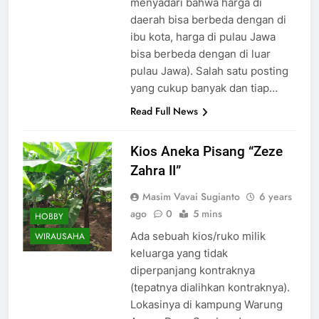
menyadari bahwa harga di
daerah bisa berbeda dengan di
ibu kota, harga di pulau Jawa
bisa berbeda dengan di luar
pulau Jawa). Salah satu posting
yang cukup banyak dan tiap…
Read Full News
Kios Aneka Pisang “Zeze
Zahra II”
Masim Vavai Sugianto
6 years
ago
0
5 mins
HOBBY
Ada sebuah kios/ruko milik
WIRAUSAHA
keluarga yang tidak
diperpanjang kontraknya
(tepatnya dialihkan kontraknya).
Lokasinya di kampung Warung