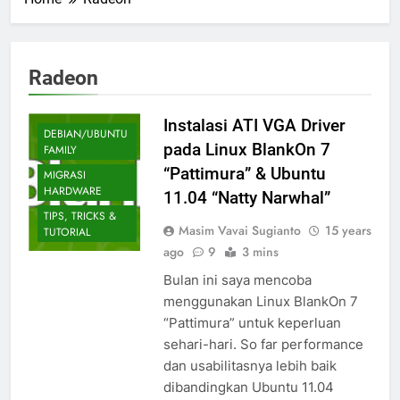
Radeon
Instalasi ATI VGA Driver
DEBIAN/UBUNTU
pada Linux BlankOn 7
FAMILY
“Pattimura” & Ubuntu
MIGRASI
HARDWARE
11.04 “Natty Narwhal”
TIPS, TRICKS &
Masim Vavai Sugianto
15 years
TUTORIAL
ago
9
3 mins
Bulan ini saya mencoba
menggunakan Linux BlankOn 7
“Pattimura” untuk keperluan
sehari-hari. So far performance
dan usabilitasnya lebih baik
dibandingkan Ubuntu 11.04