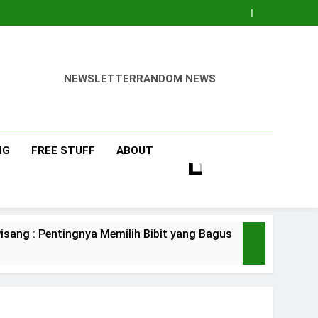
NEWSLETTER
RANDOM NEWS
NG
FREE STUFF
ABOUT
ntingnya Memilih Bibit yang Bagus
Pisang B
3 Days Ago