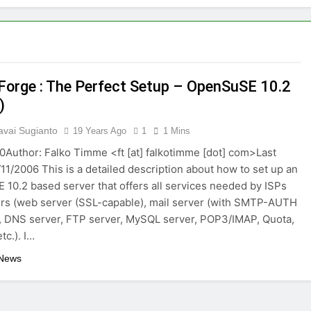
orge : The Perfect Setup – OpenSuSE 10.2
)
vai Sugianto
19 Years Ago
1
1 Mins
.0Author: Falko Timme <ft [at] falkotimme [dot] com>Last
/11/2006 This is a detailed description about how to set up an
10.2 based server that offers all services needed by ISPs
rs (web server (SSL-capable), mail server (with SMTP-AUTH
, DNS server, FTP server, MySQL server, POP3/IMAP, Quota,
etc.). I…
 News