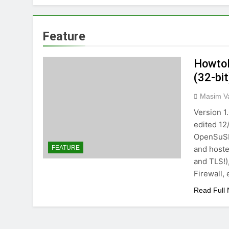
Feature
HowtoF
(32-bit
Masim Va
Version 1
edited 12
OpenSuSE 
and hoste
FEATURE
and TLS!)
Firewall, 
Read Full