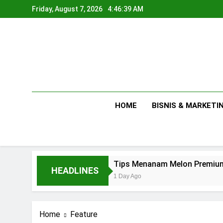
Skip
Friday, August 7, 2026
4:46:39 AM
to
content
HOME
BISNIS & MARKETI
saha
Tips Menanam Melon Premium di Polib
HEADLINES
1 Day Ago
Home
Feature