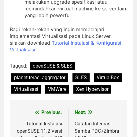
melakukan upgrade spesifikasi atau
memindahkan virtual machine ke server lain
yang lebih powerful
Bagi rekan-rekan yang ingin mempelajari
implementasi Virtualisasi pada Linux Server,
silakan download
Tutorial Instalasi & Konfigurasi
Virtualisasi
Tagged:
openSUSE & SLES
planet-terasi-aggregator
SLES
VirtualBox
Virtualisasi
VMWare
Xen Hypervisor
Previous:
Next:
Post
navigation
Tutorial Instalasi
Catatan Integrasi
openSUSE 11.2 Versi
Samba PDC+Zimbra