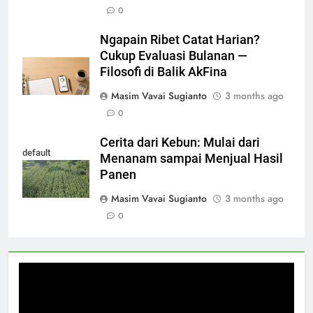
0
Ngapain Ribet Catat Harian?
Cukup Evaluasi Bulanan —
Filosofi di Balik AkFina
Masim Vavai Sugianto
3 months ago
0
Cerita dari Kebun: Mulai dari
default
Menanam sampai Menjual Hasil
Panen
Masim Vavai Sugianto
3 months ago
0