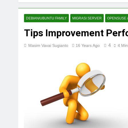
DEBIAN/UBUNTU FAMILY
MIGRASI SERVER
OPENSUSE 
Tips Improvement Perf
4
Masim Vavai Sugianto
16 Years Ago
4 Min