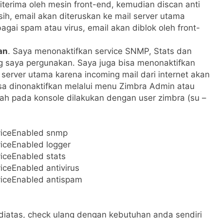
diterima oleh mesin front-end, kemudian discan anti
sih, email akan diteruskan ke mail server utama
bagai spam atau virus, email akan diblok oleh front-
an
. Saya menonaktifkan service SNMP, Stats dan
ring saya pergunakan. Saya juga bisa menonaktifkan
l server utama karena incoming mail dari internet akan
bisa dinonaktifkan melalui menu Zimbra Admin atau
tah pada konsole dilakukan dengan user zimbra (su –
viceEnabled snmp
iceEnabled logger
iceEnabled stats
iceEnabled antivirus
viceEnabled antispam
 diatas, check ulang dengan kebutuhan anda sendiri