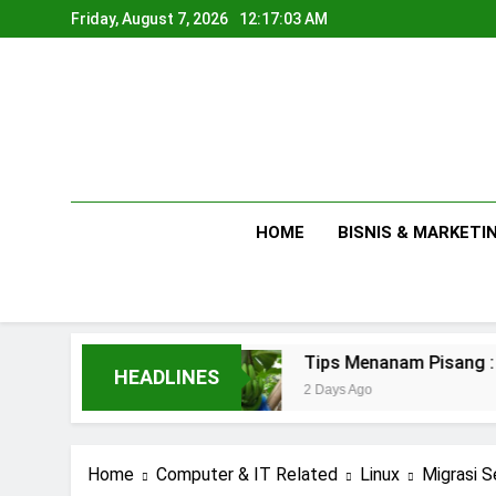
Skip
Friday, August 7, 2026
12:17:04 AM
to
content
HOME
BISNIS & MARKETI
mahan
Tips Menanam Pisang : Pentingnya Me
HEADLINES
2 Days Ago
Home
Computer & IT Related
Linux
Migrasi S