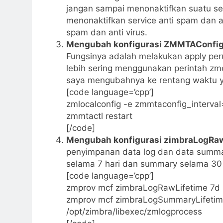
jangan sampai menonaktifkan suatu s
menonaktifkan service anti spam dan an
spam dan anti virus.
Mengubah konfigurasi ZMMTAConfi
Fungsinya adalah melakukan apply per
lebih sering menggunakan perintah zmc
saya mengubahnya ke rentang waktu ya
[code language=’cpp’]
zmlocalconfig -e zmmtaconfig_interva
zmmtactl restart
[/code]
Mengubah konfigurasi zimbraLogRaw
penyimpanan data log dan data summa
selama 7 hari dan summary selama 30 h
[code language=’cpp’]
zmprov mcf zimbraLogRawLifetime 7d
zmprov mcf zimbraLogSummaryLifeti
/opt/zimbra/libexec/zmlogprocess