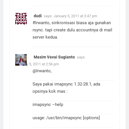
Terimakasih
dudi
says:
January 5, 2011 at 2:47 pm
#Irwanto, sinkronisasi biasa aja gunakan
rsync. tapi create dulu accountnya di mail
server kedua.
Masim Vavai Sugianto
says:
January 5, 2011 at 2:56 pm
@Irwanto,
Saya pakai imapsync 1.32-28.1, ada
opsinya kok mas :
imapsync –help
usage: /usr/bin/imapsync [options]