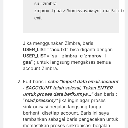
chmod 775 /home/vavai/sync-mail

su - zimbra

zmprov -l gaa > /home/vavai/sync-mail/acc.txt

Jika menggunakan Zimbra, baris
USER_LIST=”acc.txt”
bisa diganti dengan
USER_LIST=`su – zimbra -c ‘zmprov -l
gaa’`;
untuk langsung mengakses semua
account Zimbra.
Edit baris :
echo “Import data email account
: $ACCOUNT telah selesai, Tekan ENTER
untuk proses data berikutnya…”
dan baris :
“
read presskey”
jika ingin agar proses
sinkronisasi berjalan langsung tanpa
berhenti disetiap account. Baris ini saya
tambahkan sebagai baris pengecekan untuk