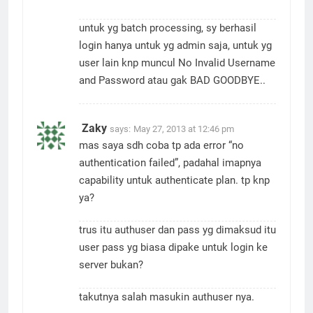
attachment.
untuk yg batch processing, sy berhasil
login hanya untuk yg admin saja, untuk yg
user lain knp muncul No Invalid Username
and Password atau gak BAD GOODBYE..
Zaky
says:
May 27, 2013 at 12:46 pm
mas saya sdh coba tp ada error “no
authentication failed”, padahal imapnya
capability untuk authenticate plan. tp knp
ya?
trus itu authuser dan pass yg dimaksud itu
user pass yg biasa dipake untuk login ke
server bukan?
takutnya salah masukin authuser nya.