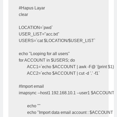
#Hapus Layar

clear

LOCATION=`pwd`

USER_LIST="acc.txt"

USERS=`cat $LOCATION/$USER_LIST`

echo "Looping for all users"

for ACCOUNT in $USERS; do

        ACC1=`echo $ACCOUNT | awk -F@ '{print $1}'`;

        ACC2=`echo $ACCOUNT | cut -d '.' -f1`

#Import email

imapsync --host1 192.168.10.1 --user1 $ACCOUNT -
        echo ""
