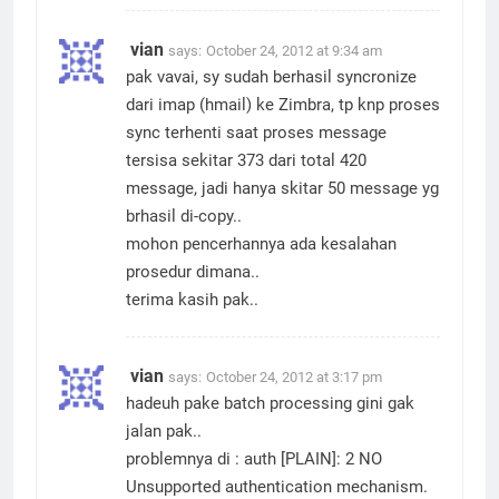
vian
says:
October 24, 2012 at 9:34 am
pak vavai, sy sudah berhasil syncronize
dari imap (hmail) ke Zimbra, tp knp proses
sync terhenti saat proses message
tersisa sekitar 373 dari total 420
message, jadi hanya skitar 50 message yg
brhasil di-copy..
mohon pencerhannya ada kesalahan
prosedur dimana..
terima kasih pak..
vian
says:
October 24, 2012 at 3:17 pm
hadeuh pake batch processing gini gak
jalan pak..
problemnya di : auth [PLAIN]: 2 NO