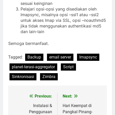
memastikan proses sinkronisasi berjalan
sesuai keinginan
Pelajari opsi-opsi yang disediakan oleh
Imapsync, misalnya opsi –ssl1 atau –ssl2
untuk akses Imap via SSL, opsi –noauthmd5
jika tidak menggunakan authentikasi md5
dan lain-lain
Semoga bermanfaat.
Tagged:
Backup
email server
Imapsync
planet-terasi-aggregator
Script
Sinkronisasi
Zimbra
Previous:
Next:
Post
navigation
Instalasi &
Hari Keempat di