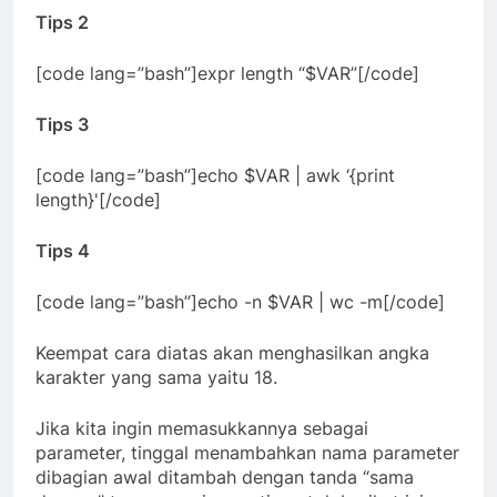
Tips 2
[code lang=”bash”]expr length “$VAR”[/code]
Tips 3
[code lang=”bash”]echo $VAR | awk ‘{print
length}'[/code]
Tips 4
[code lang=”bash”]echo -n $VAR | wc -m[/code]
Keempat cara diatas akan menghasilkan angka
karakter yang sama yaitu 18.
Jika kita ingin memasukkannya sebagai
parameter, tinggal menambahkan nama parameter
dibagian awal ditambah dengan tanda “sama