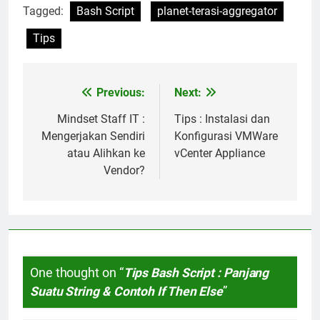
Tagged:
Bash Script
planet-terasi-aggregator
Tips
Previous:
Next:
Post
navigation
Mindset Staff IT :
Tips : Instalasi dan
Mengerjakan Sendiri
Konfigurasi VMWare
atau Alihkan ke
vCenter Appliance
Vendor?
One thought on “
Tips Bash Script : Panjang
Suatu String & Contoh If Then Else
”