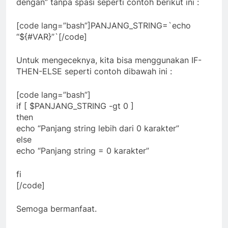
dengan” tanpa spasi seperti contoh berikut ini :
[code lang=”bash”]PANJANG_STRING=`echo
“${#VAR}”`[/code]
Untuk mengeceknya, kita bisa menggunakan IF-
THEN-ELSE seperti contoh dibawah ini :
[code lang=”bash”]
if [ $PANJANG_STRING -gt 0 ]
then
echo “Panjang string lebih dari 0 karakter”
else
echo “Panjang string = 0 karakter”
fi
[/code]
Semoga bermanfaat.