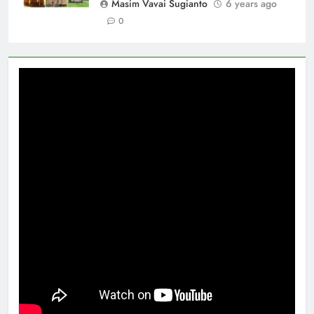
Masim Vavai Sugianto
6 years ago
0