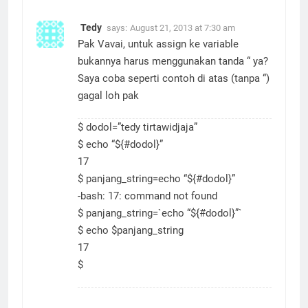
Tedy
says:
August 21, 2013 at 7:30 am
Pak Vavai, untuk assign ke variable
bukannya harus menggunakan tanda “ ya?
Saya coba seperti contoh di atas (tanpa “)
gagal loh pak
$ dodol=”tedy tirtawidjaja”
$ echo “${#dodol}”
17
$ panjang_string=echo “${#dodol}”
-bash: 17: command not found
$ panjang_string=`echo “${#dodol}”`
$ echo $panjang_string
17
$