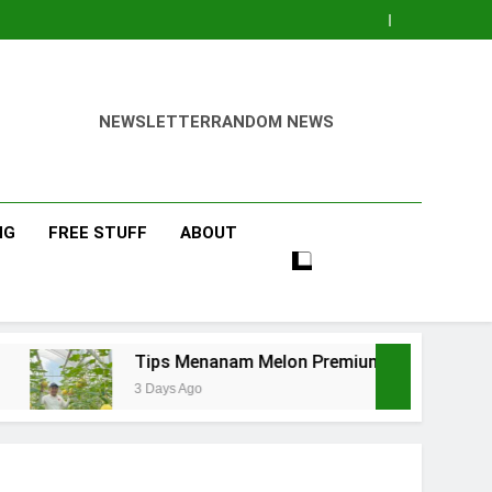
NEWSLETTER
RANDOM NEWS
NG
FREE STUFF
ABOUT
Tips Menanam Melon Premium di Polibag Skala Rumahan
3 Days Ago