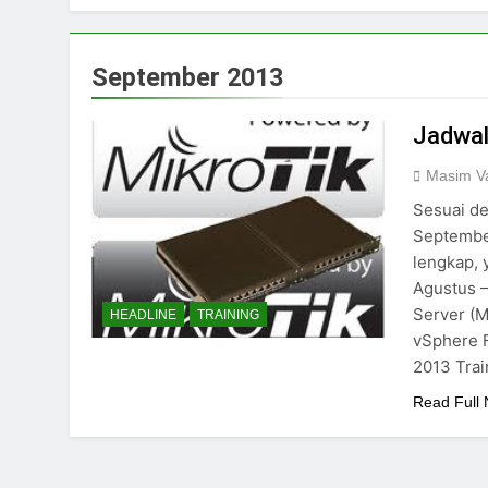
September 2013
Jadwal
Masim Va
Sesuai de
September
lengkap, 
Agustus 
Server (
HEADLINE
TRAINING
vSphere F
2013 Tra
Read Full