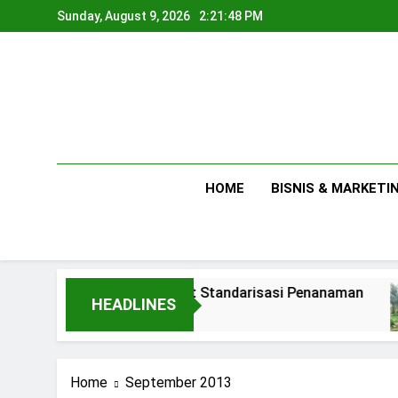
Skip
Sunday, August 9, 2026
2:21:49 PM
to
content
HOME
BISNIS & MARKETI
Membuat Standarisasi Penanaman
A
HEADLINES
1 Day Ago
2
Home
September 2013