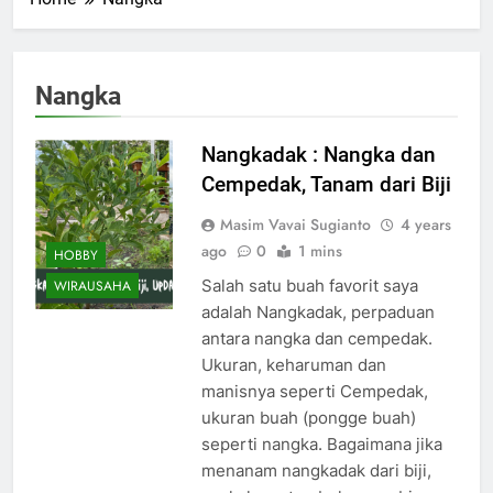
Nangka
Nangkadak : Nangka dan
Cempedak, Tanam dari Biji
Masim Vavai Sugianto
4 years
ago
0
1 mins
HOBBY
Salah satu buah favorit saya
WIRAUSAHA
adalah Nangkadak, perpaduan
antara nangka dan cempedak.
Ukuran, keharuman dan
manisnya seperti Cempedak,
ukuran buah (pongge buah)
seperti nangka. Bagaimana jika
menanam nangkadak dari biji,