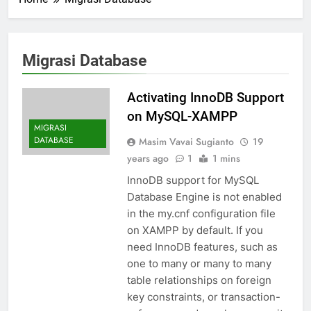
Migrasi Database
Activating InnoDB Support
on MySQL-XAMPP
MIGRASI
DATABASE
Masim Vavai Sugianto
19
years ago
1
1 mins
InnoDB support for MySQL
Database Engine is not enabled
in the my.cnf configuration file
on XAMPP by default. If you
need InnoDB features, such as
one to many or many to many
table relationships on foreign
key constraints, or transaction-