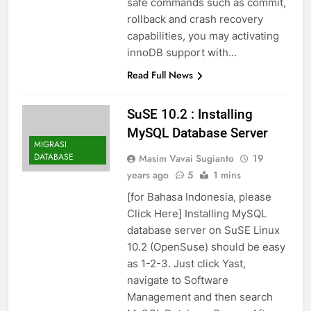
safe commands such as commit,
rollback and crash recovery
capabilities, you may activating
innoDB support with…
Read Full News
SuSE 10.2 : Installing
MySQL Database Server
MIGRASI
DATABASE
Masim Vavai Sugianto
19
years ago
5
1 mins
[for Bahasa Indonesia, please
Click Here] Installing MySQL
database server on SuSE Linux
10.2 (OpenSuse) should be easy
as 1-2-3. Just click Yast,
navigate to Software
Management and then search