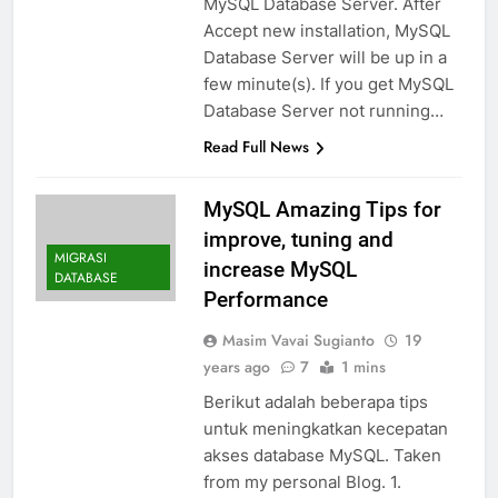
MySQL Database Server. After
Accept new installation, MySQL
Database Server will be up in a
few minute(s). If you get MySQL
Database Server not running…
Read Full News
MySQL Amazing Tips for
improve, tuning and
MIGRASI
increase MySQL
DATABASE
Performance
Masim Vavai Sugianto
19
years ago
7
1 mins
Berikut adalah beberapa tips
untuk meningkatkan kecepatan
akses database MySQL. Taken
from my personal Blog. 1.