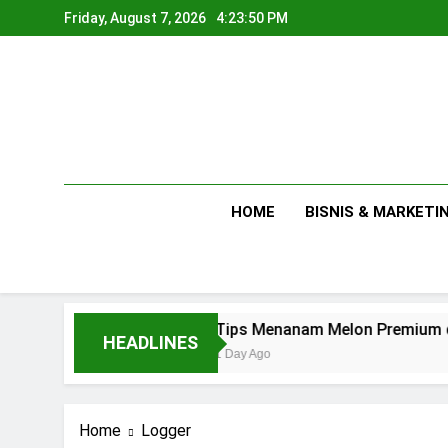
Skip
Friday, August 7, 2026
4:23:51 PM
to
content
HOME
BISNIS & MARKETI
Tips Menanam Melon Premium di Polibag Sk
HEADLINES
1 Day Ago
Home
Logger