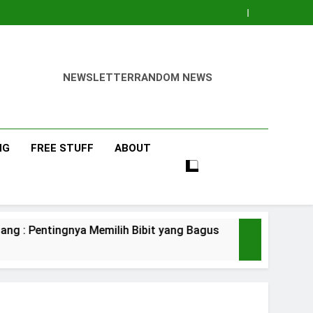
NEWSLETTER
RANDOM NEWS
NG
FREE STUFF
ABOUT
nya Memilih Bibit yang Bagus
Pisang Baran
3 Days Ago