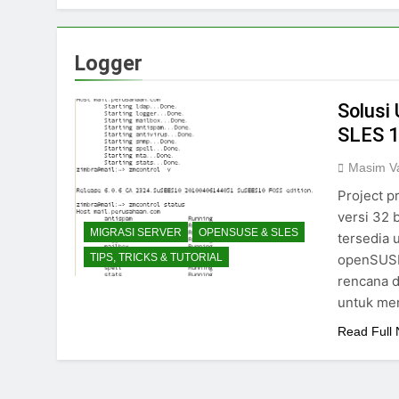
Logger
Solusi
SLES 
Masim Va
Project p
versi 32 
MIGRASI SERVER
OPENSUSE & SLES
tersedia 
openSUSE 
TIPS, TRICKS & TUTORIAL
rencana 
untuk men
Read Full