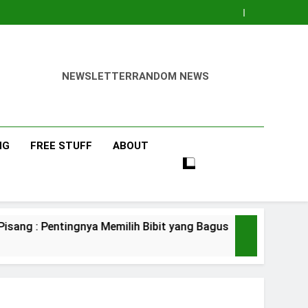
NEWSLETTER
RANDOM NEWS
NG
FREE STUFF
ABOUT
entingnya Memilih Bibit yang Bagus
Pisang 
4 Days Ago