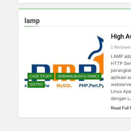
lamp
High A
Mochama
LAMP adal
HTTP Ser
perangka
CASE STUDY
DEBIAN/UBUNTU FAMILY
aplikasi 
webserver
DISTRO
Linux Apa
dengan L
Read Full