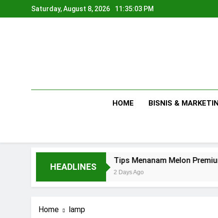
Skip
Saturday, August 8, 2026
11:35:03 PM
to
content
HOME
BISNIS & MARKETI
Usaha
Tips Menanam Melon Premium di Poli
HEADLINES
2 Days Ago
Home
lamp