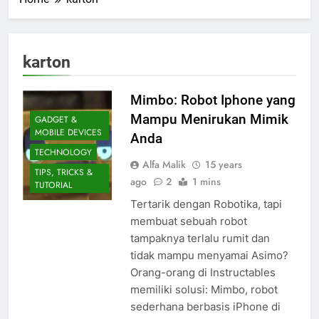
karton
Mimbo: Robot Iphone yang
Mampu Menirukan Mimik
GADGET &
MOBILE DEVICES
Anda
TECHNOLOGY
Alfa Malik
15 years
TIPS, TRICKS &
ago
2
1 mins
TUTORIAL
Tertarik dengan Robotika, tapi
membuat sebuah robot
tampaknya terlalu rumit dan
tidak mampu menyamai Asimo?
Orang-orang di Instructables
memiliki solusi: Mimbo, robot
sederhana berbasis iPhone di