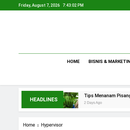
Skip
Friday, August 7, 2026
7:43:03 PM
to
content
HOME
BISNIS & MARKETI
 Rumahan
Tips Menanam Pisang : Pentingnya
HEADLINES
2 Days Ago
Home
Hypervisor