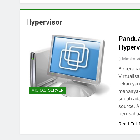
Hypervisor
Pandua
Hyperv
Masim Va
Beberapa 
Virtualis
rekan yan
menanyak
MIGRASI SERVER
sudah ada
source. A
perusahaa
Read Full