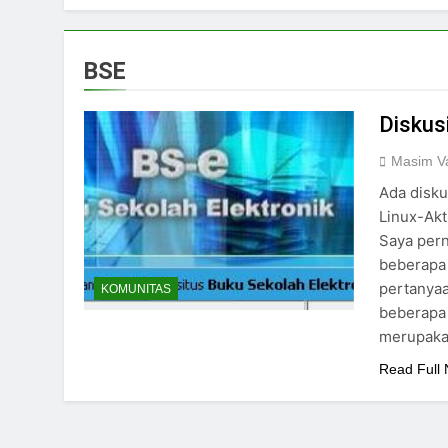
BSE
Diskus
Masim Va
Ada disku
Linux-Akt
Saya per
beberapa 
pertanya
KOMUNITAS
beberapa 
merupak
Read Full