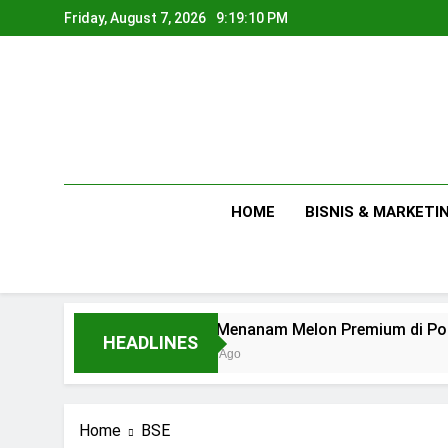
Skip
Friday, August 7, 2026
9:19:11 PM
to
content
HOME
BISNIS & MARKETI
Tips Menanam Melon Premium di Polibag Skala 
HEADLINES
2 Days Ago
Home
BSE