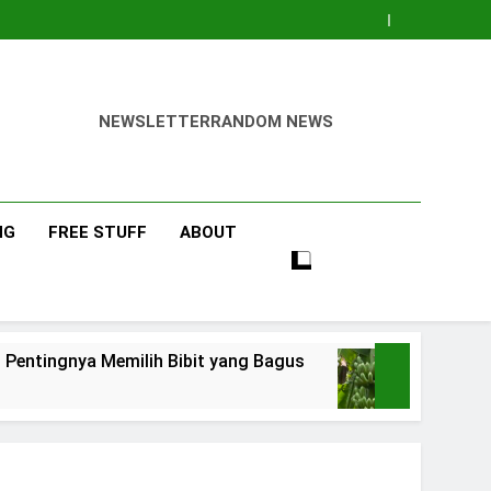
NEWSLETTER
RANDOM NEWS
NG
FREE STUFF
ABOUT
emilih Bibit yang Bagus
Pisang Barangan
4 Days Ago