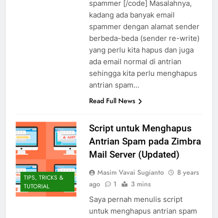
spammer [/code] Masalahnya,
kadang ada banyak email
spammer dengan alamat sender
berbeda-beda (sender re-write)
yang perlu kita hapus dan juga
ada email normal di antrian
sehingga kita perlu menghapus
antrian spam…
Read Full News
Script untuk Menghapus
Antrian Spam pada Zimbra
Mail Server (Updated)
Masim Vavai Sugianto
8 years
TIPS, TRICKS &
ago
1
3 mins
TUTORIAL
Saya pernah menulis script
untuk menghapus antrian spam