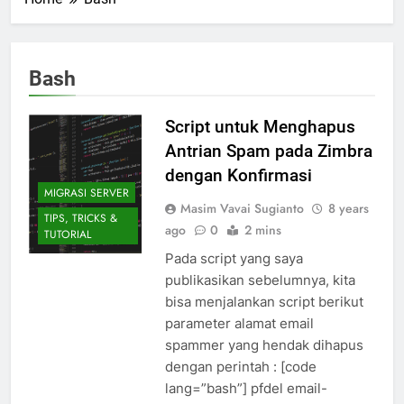
Bash
Script untuk Menghapus
Antrian Spam pada Zimbra
dengan Konfirmasi
MIGRASI SERVER
Masim Vavai Sugianto
8 years
TIPS, TRICKS &
ago
0
2 mins
TUTORIAL
Pada script yang saya
publikasikan sebelumnya, kita
bisa menjalankan script berikut
parameter alamat email
spammer yang hendak dihapus
dengan perintah : [code
lang=”bash”] pfdel email-