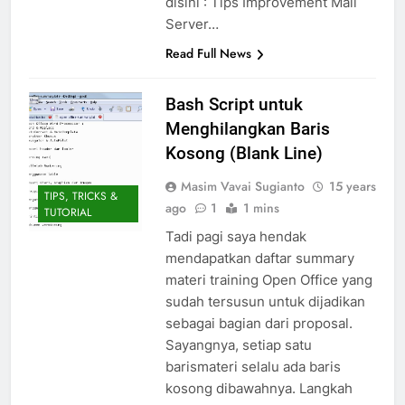
disini : Tips Improvement Mail
Server…
Read Full News
Bash Script untuk
Menghilangkan Baris
Kosong (Blank Line)
Masim Vavai Sugianto
15 years
TIPS, TRICKS &
ago
1
1 mins
TUTORIAL
Tadi pagi saya hendak
mendapatkan daftar summary
materi training Open Office yang
sudah tersusun untuk dijadikan
sebagai bagian dari proposal.
Sayangnya, setiap satu
barismateri selalu ada baris
kosong dibawahnya. Langkah